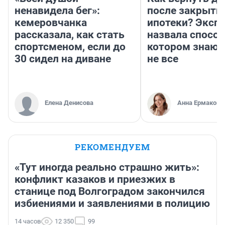
ненавидела бег»:
после закрыти
кемеровчанка
ипотеки? Эксп
рассказала, как стать
назвала способ
спортсменом, если до
котором знают
30 сидел на диване
не все
Елена Денисова
Анна Ермакова
РЕКОМЕНДУЕМ
«Тут иногда реально страшно жить»:
конфликт казаков и приезжих в
станице под Волгоградом закончился
избиениями и заявлениями в полицию
14 часов
12 350
99