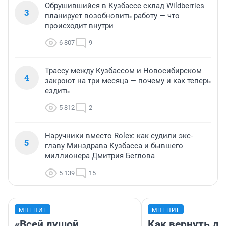
Обрушившийся в Кузбассе склад Wildberries
3
планирует возобновить работу — что
происходит внутри
6 807
9
Трассу между Кузбассом и Новосибирском
4
закроют на три месяца — почему и как теперь
ездить
5 812
2
Наручники вместо Rolex: как судили экс-
5
главу Минздрава Кузбасса и бывшего
миллионера Дмитрия Беглова
5 139
15
МНЕНИЕ
МНЕНИЕ
«Всей душой
Как вернуть де