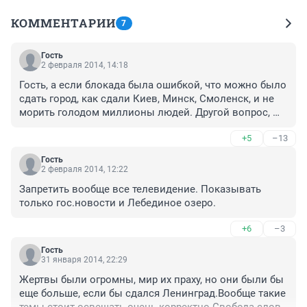
КОММЕНТАРИИ
7
Гость
2 февраля 2014, 14:18
Гость, а если блокада была ошибкой, что можно было 
сдать город, как сдали Киев, Минск, Смоленск, и не 
морить голодом миллионы людей. Другой вопрос, 
что для Сталина плюс минус миллион убитых не 
+5
–13
проблема, нет человека нет проблемы, милионы 
казненых и замученых в ГУЛАГе на стройках 
Гость
коммунизма тому пример. Почему сразу после битвы 
2 февраля 2014, 12:22
за Москву не приложили максимум сил для 
Запретить вообще все телевидение. Показывать 
деблокирования города, для вывода Финляндии из 
только гос.новости и Лебединое озеро.
войны? Если не получилось пробится по южному 
берегу Ладоги, почему не попробовали по 
+6
–3
севернорному через финские позиции? Силы на 
бездарную харьковскую наступательную операцию, 
Гость
31 января 2014, 22:29
закончившуюся окружением и полным разгромом 
наших войск с выходом немцев под Сталинград и на 
Жертвы были огромны, мир их праху, но они были бы 
Кавказе, были. А чтобы деблокировать замерзающий 
еще больше, если бы сдался Ленинград.Вообще такие 
и вымирающий от голода город не было? Почему 
темы стоит освещать очень корректно.Свобода слова 