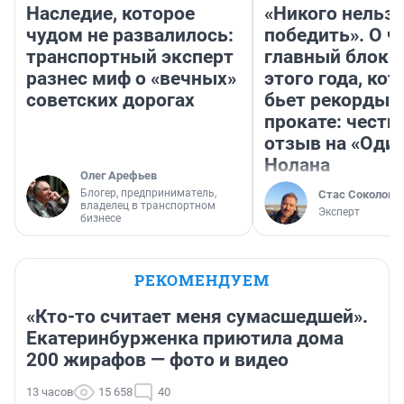
Наследие, которое
«Никого нельз
чудом не развалилось:
победить». О ч
транспортный эксперт
главный блокб
разнес миф о «вечных»
этого года, ко
советских дорогах
бьет рекорды 
прокате: честн
отзыв на «Оди
Нолана
Олег Арефьев
Блогер, предприниматель,
Стас Соколов
владелец в транспортном
Эксперт
бизнесе
РЕКОМЕНДУЕМ
«Кто-то считает меня сумасшедшей».
Екатеринбурженка приютила дома
200 жирафов — фото и видео
13 часов
15 658
40