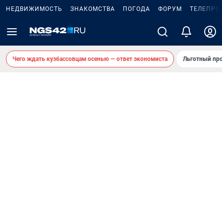
НЕДВИЖИМОСТЬ
ЗНАКОМСТВА
ПОГОДА
ФОРУМ
ТЕЛЕПРО
Чего ждать кузбассовцам осенью — ответ экономиста
Льготный про