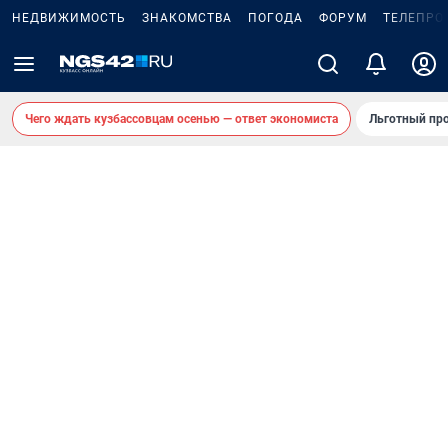
НЕДВИЖИМОСТЬ
ЗНАКОМСТВА
ПОГОДА
ФОРУМ
ТЕЛЕПРО
Чего ждать кузбассовцам осенью — ответ экономиста
Льготный про