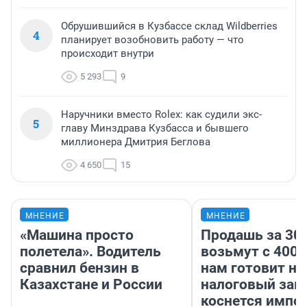
Обрушившийся в Кузбассе склад Wildberries
4
планирует возобновить работу — что
происходит внутри
5 293
9
Наручники вместо Rolex: как судили экс-
5
главу Минздрава Кузбасса и бывшего
миллионера Дмитрия Беглова
4 650
15
МНЕНИЕ
МНЕНИЕ
«Машина просто
Продашь за 300
полетела». Водитель
возьмут с 4000
сравнил бензин в
нам готовит н
Казахстане и России
налоговый зако
коснется импор