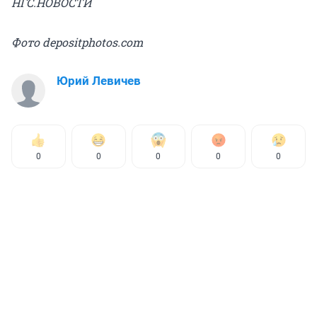
НГС.НОВОСТИ
Фото depositphotos.com
Юрий Левичев
0
0
0
0
0