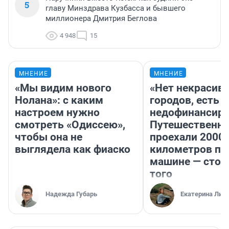
5
главу Минздрава Кузбасса и бывшего
миллионера Дмитрия Беглова
4 948
15
МНЕНИЕ
МНЕНИЕ
«Мы видим нового
«Нет некрасив
Нолана»: с каким
городов, есть
настроем нужно
недофинансиро
смотреть «Одиссею»,
Путешественн
чтобы она не
проехали 2000
выглядела как фиаско
километров по 
машине — стои
того
Надежда Губарь
Екатерина Лит