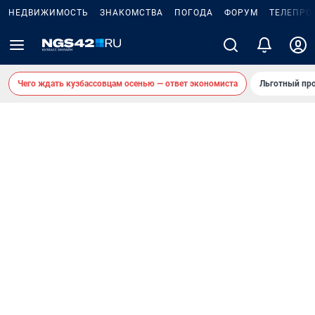
НЕДВИЖИМОСТЬ
ЗНАКОМСТВА
ПОГОДА
ФОРУМ
ТЕЛЕПРО
Чего ждать кузбассовцам осенью — ответ экономиста
Льготный про