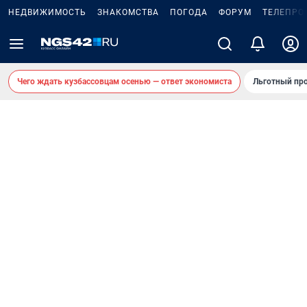
НЕДВИЖИМОСТЬ
ЗНАКОМСТВА
ПОГОДА
ФОРУМ
ТЕЛЕПРО
Чего ждать кузбассовцам осенью — ответ экономиста
Льготный про