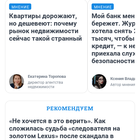
МНЕНИЕ
МНЕНИЕ
Квартиры дорожают,
Мой банк меня
но дешевеют: почему
бережет. Журн
рынок недвижимости
хотела снять 2
сейчас такой странный
тысяч, чтобы п
кредит, — к не
приехала служ
безопасности
Екатерина Торопова
Ксения Владим
директор агентства
Автор мнения
недвижимости
РЕКОМЕНДУЕМ
«Не хочется в это верить». Как
сложилась судьба «следователя на
золотом Lexus» после скандала в