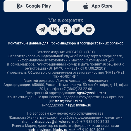
Google Play
App Store
Мы в соцсетях
Контактные данные для Роскомнадзора и государственных органов
Сетевое издание «NGS42.RU» (18+)
Зарегистрировано Федеральной службой по надзору в сфере связи,
информационных технологий и массовых коммуникаций
(Роскомнадзор). Регистрационный номер и дата принятия решения о
регистрации - ЭЛ № ФС 77-78817 от 07.08.2020 г.
Учредитель: Общество с ограниченной ответственностью "ИНТЕРНЕТ
ТЕХНОЛОГИИ"
Главный редактор: Левчук Александр Николаевич
Адрес редакции: 650000, Россия, Кемерово, ул. 50 лет Октября, д. 11, офис
201, телефон +7 (3842) 23-22-60
Электронный адрес редакции:
ngs42@shkulev.ru
Контактные данные для Роскомнадзора и государственных органов:
juristnsk@shkulev.ru
Техподдержка:
help@shkulev.ru
По вопросам коммерческого сотрудничества:
Жапарова Жанна, менеджер по работе с федеральными клиентами
zhanna.zhaparova@shkulev.ru
, моб. + 7 982 640 34 32
Ревина Мария, директор по работе с федеральными клиентами
mariya.revina@shkulev.ru
, моб. +7 910 402 4056