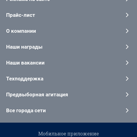
Прайс-лист
О компании
Наши награды
Наши вакансии
Техподдержка
Предвыборная агитация
Все города сети
Мобильное приложение