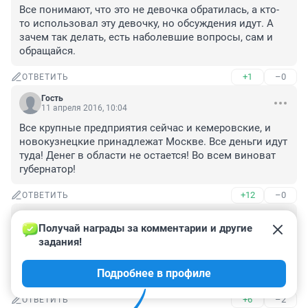
Все понимают, что это не девочка обратилась, а кто-
то использовал эту девочку, но обсуждения идут. А 
зачем так делать, есть наболевшие вопросы, сам и 
обращайся.
+1
–0
ОТВЕТИТЬ
Гость
11 апреля 2016, 10:04
Все крупные предприятия сейчас и кемеровские, и 
новокузнецкие принадлежат Москве. Все деньги идут 
туда! Денег в области не остается! Во всем виноват 
губернатор!
+12
–0
ОТВЕТИТЬ
Гость
9 апреля 2016, 22:08
Получай награды за комментарии и другие 
задания!
Скоро прямая связь с Путином, довайте все у него 
попросим денег , а то мы скоро все обнищаем. 
Подробнее в профиле
Интересно что ей Путин ответит, наверно не чего.
+6
–2
ОТВЕТИТЬ