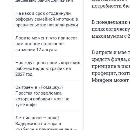
дешевый) район для жизни
потребности бю
На какой срок отодвинули
реформу семейной ипотеки: в
В понедельник 
правительстве назвали риски
психологическую
максимумом с 27
Ловите момент: что принесет
вам полное солнечное
затмение 12 августа
В апреле и мае
средств фонда, 
Нас ждут целых семь коротких
принципе в июн
рабочих недель: график на
профицит, поэто
2027 год
Минфин может п
Сыграем в «Ромашку»?
Простая головоломка,
которая взбодрит мозг не
хуже кофе
Летние ночи — пока?
Задержится ли жара в
Кузбассе в ближайшие дни —