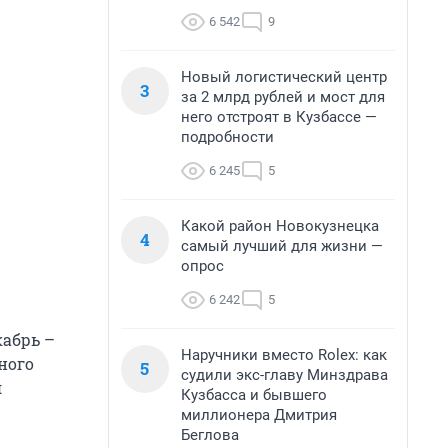
6 542
9
Новый логистический центр
3
за 2 млрд рублей и мост для
него отстроят в Кузбассе —
подробности
6 245
5
Какой район Новокузнецка
4
самый лучший для жизни —
опрос
6 242
5
кабрь –
Наручники вместо Rolex: как
ного
5
судили экс-главу Минздрава
я
Кузбасса и бывшего
миллионера Дмитрия
Беглова