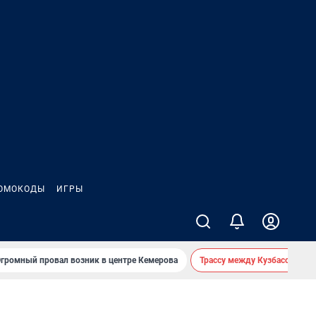
ОМОКОДЫ
ИГРЫ
громный провал возник в центре Кемерова
Трассу между Кузбассом и 