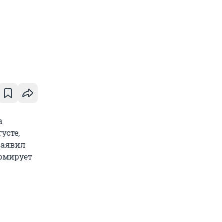
а
усте,
заявил
рмирует