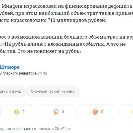
д Минфин израсходовал на финансирование дефицита
рублей, при этом наибольший объем трат также прише
было израсходовано 710 миллиардов рублей.
рос о возможном влиянии большого объема трат на кур
: «На рубль влияют неожиданные события. А это не
ытие. Это не повлияет на рубль».
 Штаюра
ь главного редактора 74.RU
рвный фонд
Экономический кризис
0
0
0
ыделите фрагмент и нажмите Ctrl+Enter