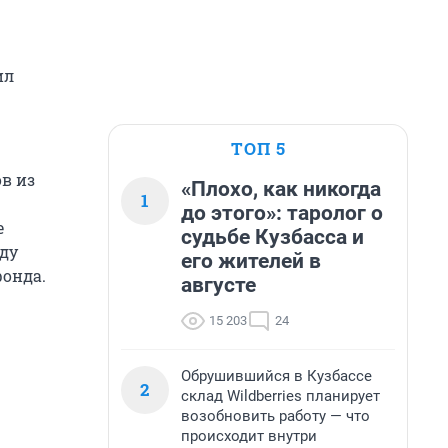
ил
ТОП 5
в из
«Плохо, как никогда
1
до этого»: таролог о
е
судьбе Кузбасса и
оду
его жителей в
фонда.
августе
15 203
24
Обрушившийся в Кузбассе
2
склад Wildberries планирует
возобновить работу — что
происходит внутри