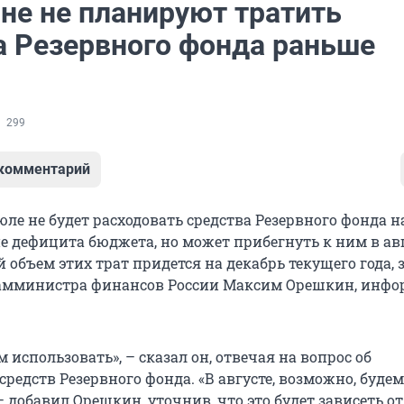
не не планируют тратить
а Резервного фонда раньше
299
 комментарий
ле не будет расходовать средства Резервного фонда н
 дефицита бюджета, но может прибегнуть к ним в авг
 объем этих трат придется на декабрь текущего года, 
амминистра финансов России Максим Орешкин, инфо
м использовать», – сказал он, отвечая на вопрос об
редств Резервного фонда. «В августе, возможно, будем
– добавил Орешкин, уточнив, что это будет зависеть от