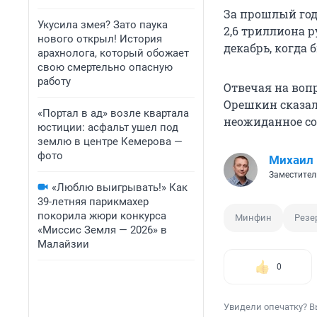
За прошлый го
Укусила змея? Зато паука
2,6 триллиона 
нового открыл! История
декабрь, когда 
арахнолога, который обожает
свою смертельно опасную
работу
Отвечая на воп
Орешкин сказал
«Портал в ад» возле квартала
неожиданное соб
юстиции: асфальт ушел под
землю в центре Кемерова —
фото
Михаил
Заместител
«Люблю выигрывать!» Как
39-летняя парикмахер
покорила жюри конкурса
Минфин
Резе
«Миссис Земля — 2026» в
Малайзии
0
Увидели опечатку? В