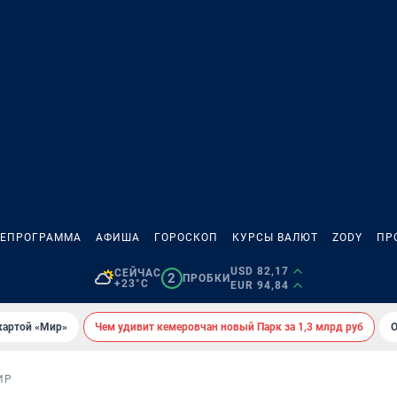
ЛЕПРОГРАММА
АФИША
ГОРОСКОП
КУРСЫ ВАЛЮТ
ZODY
ПР
USD 82,17
СЕЙЧАС
2
ПРОБКИ
+23°C
EUR 94,84
картой «Мир»
Чем удивит кемеровчан новый Парк за 1,3 млрд руб
О
ИР