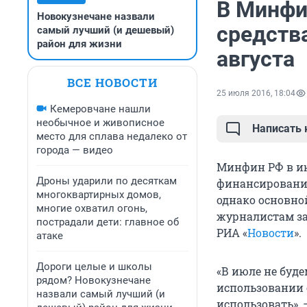
В Минфи
Новокузнечане назвали
средств
самый лучший (и дешевый)
район для жизни
августа
ВСЕ НОВОСТИ
25 июля 2016, 18:04
Кемеровчане нашли
необычное и живописное
Написать
место для сплава недалеко от
города — видео
Минфин РФ в ию
Дроны ударили по десяткам
финансирование
многоквартирных домов,
однако основной
многие охватил огонь,
журналистам з
пострадали дети: главное об
РИА «
Новости
».
атаке
Дороги целые и школы
«В июле не буде
рядом? Новокузнечане
использовании с
назвали самый лучший (и
использовать», 