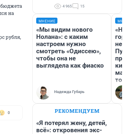
 бюджета
4 965
15
лся на
МНЕНИЕ
МНЕНИ
«Мы видим нового
«Нет 
Нолана»: с каким
городо
с рубля,
настроем нужно
недоф
смотреть «Одиссею»,
Путеш
чтобы она не
проех
выглядела как фиаско
килом
машин
того
Надежда Губарь
РЕКОМЕНДУЕМ
0
«Я потерял жену, детей,
всё»: откровения экс-