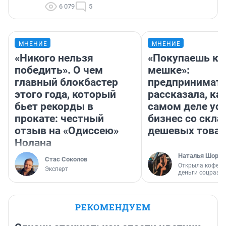
6 079
5
МНЕНИЕ
МНЕНИЕ
«Никого нельзя
«Покупаешь ко
победить». О чем
мешке»:
главный блокбастер
предпринимат
этого года, который
рассказала, как
бьет рекорды в
самом деле ус
прокате: честный
бизнес со скл
отзыв на «Одиссею»
дешевых това
Нолана
Наталья Шорох
Стас Соколов
Открыла кофейн
Эксперт
деньги соцразв
РЕКОМЕНДУЕМ