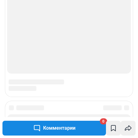
Прайс-лист
О компании
Наши награды
Наши вакансии
Техподдержка
Предвыборная агитация
Все города сети
0
Мобильное приложение
Комментарии
Google Play
App Store