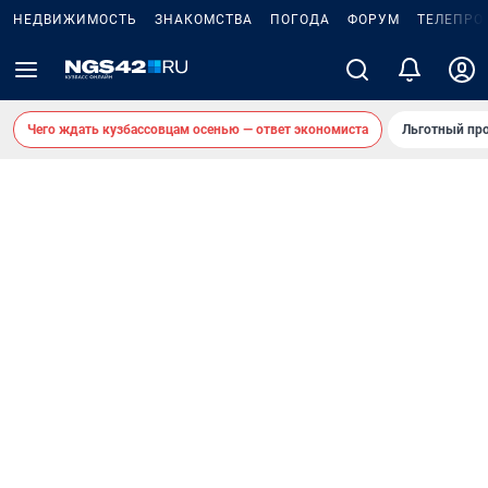
НЕДВИЖИМОСТЬ
ЗНАКОМСТВА
ПОГОДА
ФОРУМ
ТЕЛЕПРО
Чего ждать кузбассовцам осенью — ответ экономиста
Льготный про