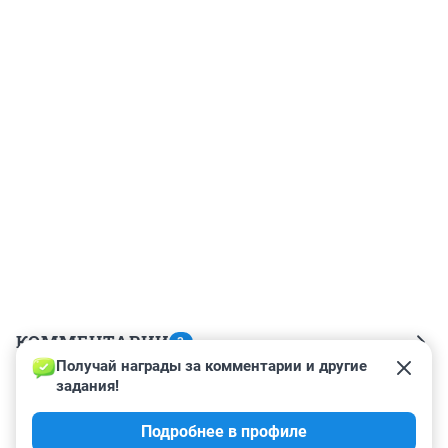
КОММЕНТАРИИ
3
Получай награды за комментарии и другие 
задания!
Гость
19 октября 2016, 02:59
Подробнее в профиле
И страна у нас "поле чудес"