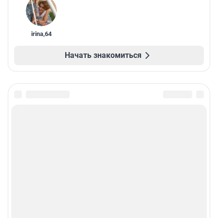
irina
,
64
Начать знакомиться