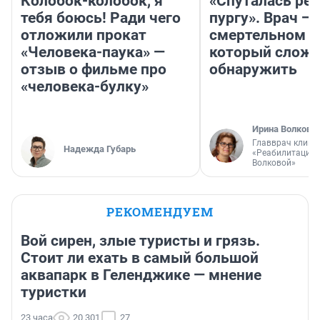
Колобок-колобок, я
«Спуталась реч
тебя боюсь! Ради чего
пургу». Врач — 
отложили прокат
смертельном д
«Человека-паука» —
который слож
отзыв о фильме про
обнаружить
«человека-булку»
Ирина Волкова
Главврач клини
Надежда Губарь
«Реабилитация 
Волковой»
РЕКОМЕНДУЕМ
Вой сирен, злые туристы и грязь.
Стоит ли ехать в самый большой
аквапарк в Геленджике — мнение
туристки
23 часа
20 301
27