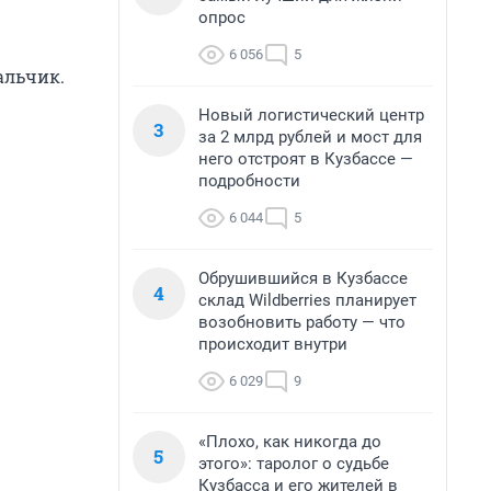
опрос
6 056
5
альчик.
Новый логистический центр
3
за 2 млрд рублей и мост для
него отстроят в Кузбассе —
подробности
6 044
5
Обрушившийся в Кузбассе
4
склад Wildberries планирует
возобновить работу — что
происходит внутри
6 029
9
«Плохо, как никогда до
5
этого»: таролог о судьбе
Кузбасса и его жителей в