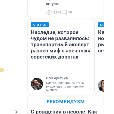
августе
5 671
10
МНЕНИЕ
МНЕНИ
Наследие, которое
Кварт
чудом не развалилось:
но де
транспортный эксперт
рынок
разнес миф о «вечных»
сейча
советских дорогах
0
Олег Арефьев
Блогер, предприниматель,
владелец в транспортном
бизнесе
РЕКОМЕНДУЕМ
С рождения в неволе. Как