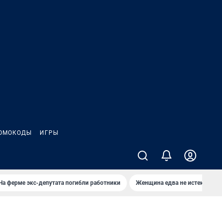
ОМОКОДЫ
ИГРЫ
На ферме экс-депутата погибли работники
Женщина едва не истекла кро