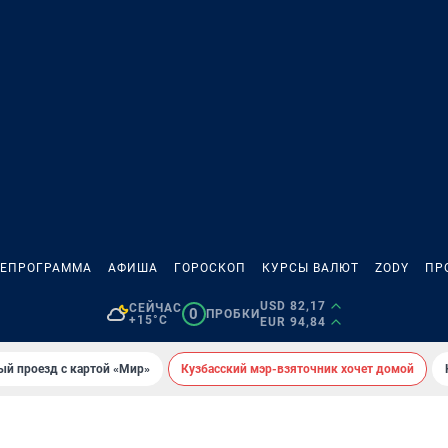
ЛЕПРОГРАММА
АФИША
ГОРОСКОП
КУРСЫ ВАЛЮТ
ZODY
ПР
USD 82,17
СЕЙЧАС
0
ПРОБКИ
+15°C
EUR 94,84
ый проезд с картой «Мир»
Кузбасский мэр-взяточник хочет домой