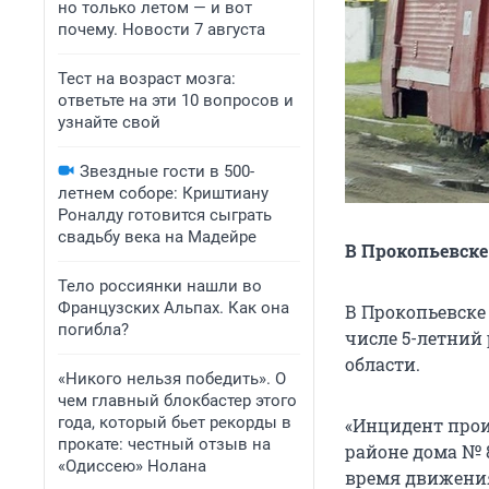
но только летом — и вот
почему. Новости 7 августа
Тест на возраст мозга:
ответьте на эти 10 вопросов и
узнайте свой
Звездные гости в 500-
летнем соборе: Криштиану
Роналду готовится сыграть
свадьбу века на Мадейре
В Прокопьевске
Тело россиянки нашли во
Французских Альпах. Как она
В Прокопьевске
погибла?
числе 5-летний
области.
«Никого нельзя победить». О
чем главный блокбастер этого
года, который бьет рекорды в
«Инцидент произ
прокате: честный отзыв на
районе дома № 
«Одиссею» Нолана
время движения