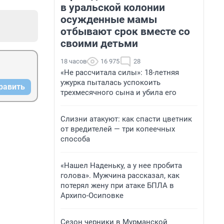
в уральской колонии
осужденные мамы
отбывают срок вместе со
своими детьми
18 часов
16 975
28
«Не рассчитала силы»: 18-летняя
ужурка пыталась успокоить
равить
трехмесячного сына и убила его
Слизни атакуют: как спасти цветник
от вредителей — три копеечных
способа
«Нашел Наденьку, а у нее пробита
голова». Мужчина рассказал, как
потерял жену при атаке БПЛА в
Архипо-Осиповке
Сезон черники в Мурманской