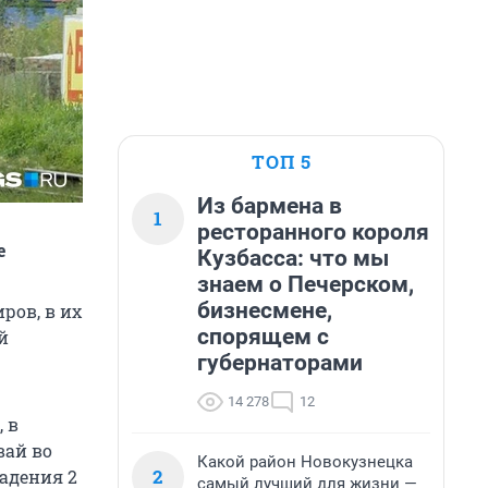
ТОП 5
Из бармена в
1
ресторанного короля
е
Кузбасса: что мы
знаем о Печерском,
бизнесмене,
ров, в их
спорящем с
й
губернаторами
14 278
12
 в
вай во
Какой район Новокузнецка
2
адения 2
самый лучший для жизни —