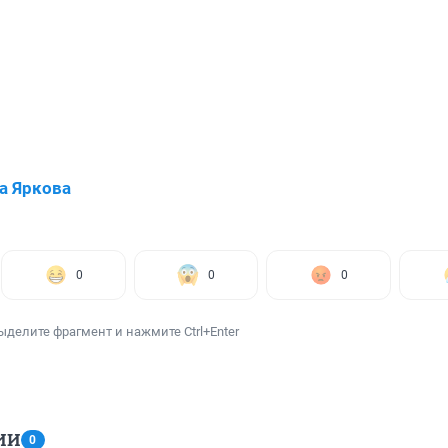
а Яркова
0
0
0
ыделите фрагмент и нажмите Ctrl+Enter
ИИ
0