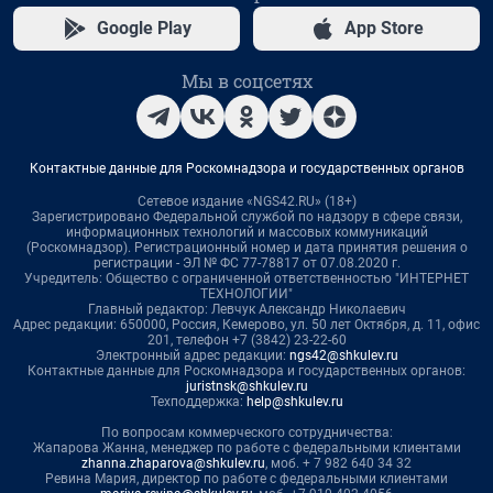
Google Play
App Store
Мы в соцсетях
Контактные данные для Роскомнадзора и государственных органов
Сетевое издание «NGS42.RU» (18+)
Зарегистрировано Федеральной службой по надзору в сфере связи,
информационных технологий и массовых коммуникаций
(Роскомнадзор). Регистрационный номер и дата принятия решения о
регистрации - ЭЛ № ФС 77-78817 от 07.08.2020 г.
Учредитель: Общество с ограниченной ответственностью "ИНТЕРНЕТ
ТЕХНОЛОГИИ"
Главный редактор: Левчук Александр Николаевич
Адрес редакции: 650000, Россия, Кемерово, ул. 50 лет Октября, д. 11, офис
201, телефон +7 (3842) 23-22-60
Электронный адрес редакции:
ngs42@shkulev.ru
Контактные данные для Роскомнадзора и государственных органов:
juristnsk@shkulev.ru
Техподдержка:
help@shkulev.ru
По вопросам коммерческого сотрудничества:
Жапарова Жанна, менеджер по работе с федеральными клиентами
zhanna.zhaparova@shkulev.ru
, моб. + 7 982 640 34 32
Ревина Мария, директор по работе с федеральными клиентами