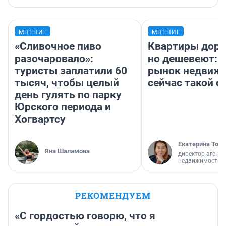
МНЕНИЕ
МНЕНИЕ
«Сливочное пиво
Квартиры дор
разочаровало»:
но дешевеют: 
туристы заплатили 60
рынок недвиж
тысяч, чтобы целый
сейчас такой 
день гулять по парку
Юрского периода и
Хогвартсу
Екатерина Торо
Яна Шаламова
директор агентс
недвижимости
РЕКОМЕНДУЕМ
«С гордостью говорю, что я