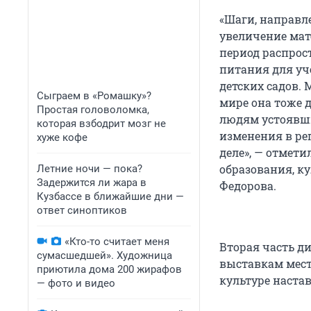
«Шаги, направл
увеличение мат
период распрос
питания для уч
детских садов. 
Сыграем в «Ромашку»?
мире она тоже д
Простая головоломка,
людям устоявши
которая взбодрит мозг не
изменения в рег
хуже кофе
деле», — отмет
образования, к
Летние ночи — пока?
Задержится ли жара в
Федорова.
Кузбассе в ближайшие дни —
ответ синоптиков
«Кто-то считает меня
Вторая часть д
сумасшедшей». Художница
выставкам мест
приютила дома 200 жирафов
культуре настав
— фото и видео