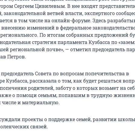
атором Сергеем Цивилевым. В нее входят представител
 законодательной ветвей власти, экспертного сообщес
ается в том числе на онлайн-форуме. Здесь разрабат
внесению изменений в федеральное законодательств
 регионального. По итогам собранных предложений бу
онодательная стратегия парламента Кузбасса по «зазе
шей региональной почве», — отметил председатель па
ав Петров.
 председатель Совета по вопросам попечительства в
е Кузбасса, рассказала о том, как будет решаться вопр
попечения родителей, заботу о которых возьмет на се
 также о помощи семьям, попавшим в трудную жизнен
м числе и материальную.
суждали проекты о поддержке семей, развитии школь
оленческих связей.