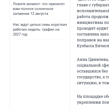
Ловите момент: что принесет
главе с губерн
вам полное солнечное
исполнительной,
затмение 12 августа
работа продолж
инициативы по 
Нас ждут целых семь коротких
проводят аудит
рабочих недель: график на
составлена зак
2027 год
поправок на на
Кузбасса Вячесл
Анна Цивилева,
социальной сфер
оставшихся без 
государство, а
ситуацию, в то
На площадке об
укреплении пок