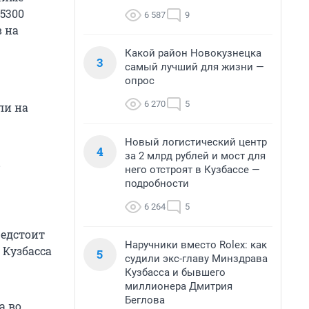
5300
6 587
9
в на
Какой район Новокузнецка
3
самый лучший для жизни —
опрос
6 270
5
ли на
Новый логистический центр
4
за 2 млрд рублей и мост для
него отстроят в Кузбассе —
подробности
6 264
5
редстоит
Наручники вместо Rolex: как
 Кузбасса
5
судили экс-главу Минздрава
Кузбасса и бывшего
миллионера Дмитрия
Беглова
а во