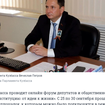
нта Кузбасса Вячеслав Петров
ба Парламента Кузбасса
асса проводит онлайн-форум депутатов и общественн
ституцию: от идеи к жизни». С 25 по 30 сентября про
 площадок, к которым можно было подключится в ре