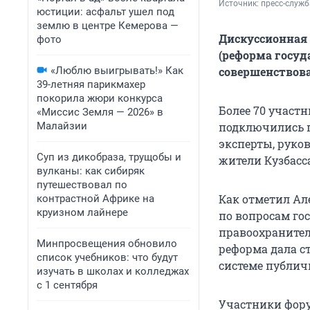
Источник: 
пресс-служ
юстиции: асфальт ушел под
землю в центре Кемерова —
Дискуссионная 
фото
(реформа госуд
«Люблю выигрывать!» Как
совершенствов
39-летняя парикмахер
покорила жюри конкурса
Более 70 участ
«Миссис Земля — 2026» в
Малайзии
подключились 
эксперты, руко
Суп из дикобраза, трущобы и
жители Кузбасс
вулканы: как сибиряк
путешествовал по
Как отметил Ал
контрастной Африке на
круизном лайнере
по вопросам го
правоохранител
Минпросвещения обновило
реформа дала с
список учебников: что будут
системе публич
изучать в школах и колледжах
с 1 сентября
Участники фору