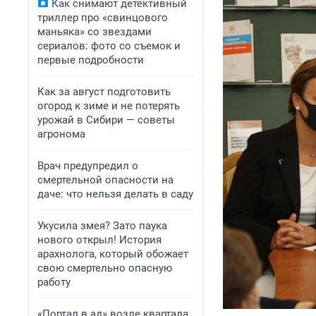
Как снимают детективный
триллер про «свинцового
маньяка» со звездами
сериалов: фото со съемок и
первые подробности
Как за август подготовить
огород к зиме и не потерять
урожай в Сибири — советы
агронома
Врач предупредил о
смертельной опасности на
даче: что нельзя делать в саду
Укусила змея? Зато паука
нового открыл! История
арахнолога, который обожает
свою смертельно опасную
работу
«Портал в ад» возле квартала