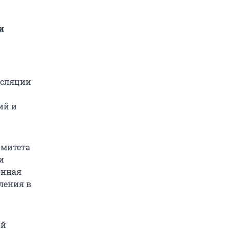
и
нсляции
ий и
омитета
и
онная
ления в
ой