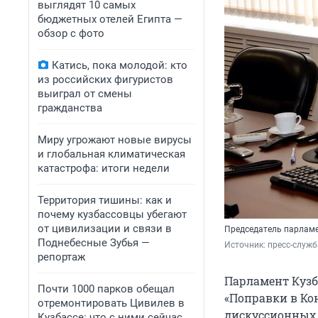
выглядят 10 самых
бюджетных отелей Египта —
обзор с фото
Катись, пока молодой: кто
из российских фигуристов
выиграл от смены
гражданства
Миру угрожают новые вирусы
и глобальная климатическая
катастрофа: итоги недели
Территория тишины: как и
почему кузбассовцы убегают
от цивилизации и связи в
Председатель парламе
Поднебесные Зубья —
Источник: 
пресс-служ
репортаж
Парламент Кузб
Почти 1000 парков обещал
«Поправки в Кон
отремонтировать Цивилев в
дискуссионных
Кузбассе: что с ними сейчас