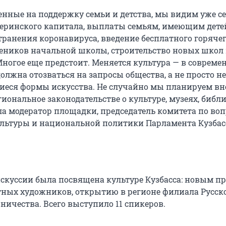
енные на поддержку семьи и детства, мы видим уже с
еринского капитала, выплаты семьям, имеющим детей
транения коронавируса, введение бесплатного горяче
еников начальной школы, строительство новых школ
Многое еще предстоит. Меняется культура — в совреме
олжна отозваться на запросы общества, а не просто н
еся формы искусства. Не случайно мы планируем вн
иональное законодательстве о культуре, музеях, библ
ила модератор площадки, председатель комитета по во
ультуры и национальной политики Парламента Кузбас
искуссии была посвящена культуре Кузбасса: новым п
ных художников, открытию в регионе филиала Русско
ничества. Всего выступило 11 спикеров.