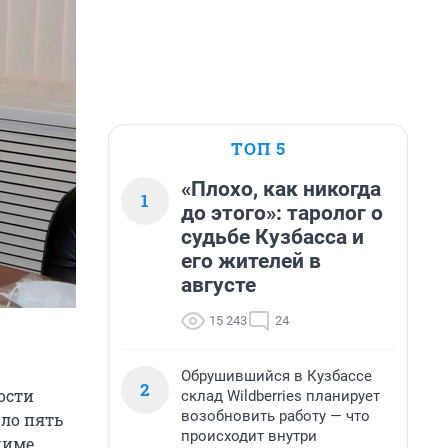
ТОП 5
«Плохо, как никогда
1
до этого»: таролог о
судьбе Кузбасса и
его жителей в
августе
15 243
24
Обрушившийся в Кузбассе
2
ости
склад Wildberries планирует
возобновить работу — что
шло пять
происходит внутри
жиме