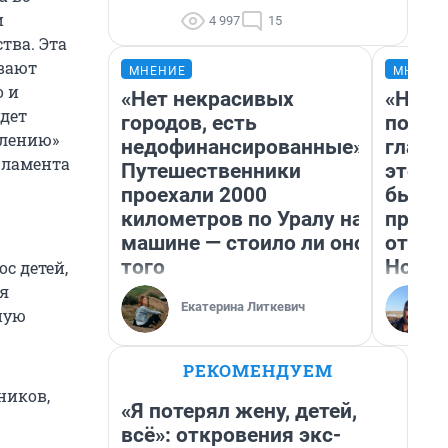
и
4 997
15
тва. Эта
ывают
МНЕНИЕ
МНЕНИ
о и
«Нет некрасивых
«Нико
дет
городов, есть
побед
млению»
недофинансированные».
главн
рламента
Путешественники
этого
проехали 2000
бьет 
километров по Уралу на
прока
машине — стоило ли оно
отзыв
того
Нолан
ос детей,
бя
Екатерина Литкевич
ную
РЕКОМЕНДУЕМ
ников,
«Я потерял жену, детей,
всё»: откровения экс-