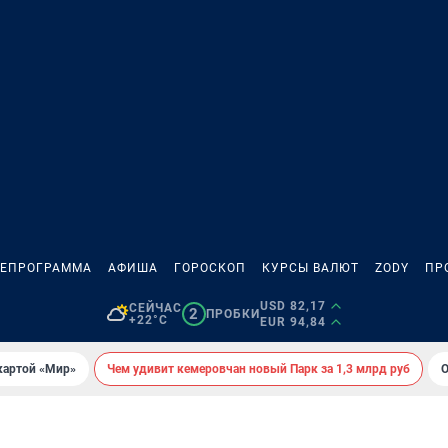
ЛЕПРОГРАММА
АФИША
ГОРОСКОП
КУРСЫ ВАЛЮТ
ZODY
ПР
USD 82,17
СЕЙЧАС
2
ПРОБКИ
+22°C
EUR 94,84
картой «Мир»
Чем удивит кемеровчан новый Парк за 1,3 млрд руб
О