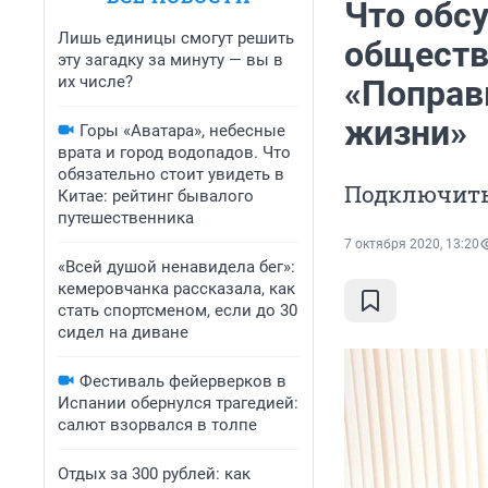
Что обс
Лишь единицы смогут решить
обществ
эту загадку за минуту — вы в
их числе?
«Поправк
жизни»
Горы «Аватара», небесные
врата и город водопадов. Что
обязательно стоит увидеть в
Подключить
Китае: рейтинг бывалого
путешественника
7 октября 2020, 13:20
«Всей душой ненавидела бег»:
кемеровчанка рассказала, как
стать спортсменом, если до 30
сидел на диване
Фестиваль фейерверков в
Испании обернулся трагедией:
салют взорвался в толпе
Отдых за 300 рублей: как