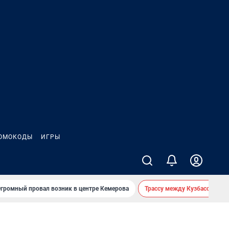
ОМОКОДЫ
ИГРЫ
громный провал возник в центре Кемерова
Трассу между Кузбассом и 