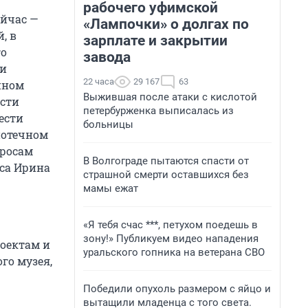
рабочего уфимской
ейчас —
«Лампочки» о долгах по
, в
зарплате и закрытии
го
завода
 и
22 часа
29 167
63
нном
Выжившая после атаки с кислотой
ести
петербурженка выписалась из
ести
больницы
иотечном
просам
В Волгограде пытаются спасти от
са Ирина
страшной смерти оставшихся без
мамы ежат
«Я тебя счас ***, петухом поедешь в
зону!» Публикуем видео нападения
роектам и
уральского гопника на ветерана СВО
го музея,
Победили опухоль размером с яйцо и
вытащили младенца с того света.