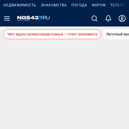
НЕДВИЖИМОСТЬ
ЗНАКОМСТВА
ПОГОДА
ФОРУМ
ТЕЛЕПРО
Чего ждать кузбассовцам осенью — ответ экономиста
Льготный про