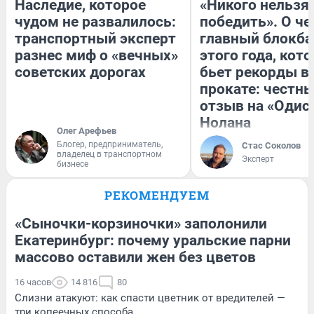
Наследие, которое
«Никого нельзя
чудом не развалилось:
победить». О ч
транспортный эксперт
главный блокба
разнес миф о «вечных»
этого года, кот
советских дорогах
бьет рекорды в
прокате: честн
отзыв на «Одис
Нолана
Олег Арефьев
Блогер, предприниматель,
Стас Соколов
владелец в транспортном
Эксперт
бизнесе
РЕКОМЕНДУЕМ
«Сыночки-корзиночки» заполонили
Екатеринбург: почему уральские парни
массово оставили жен без цветов
16 часов
14 816
80
Слизни атакуют: как спасти цветник от вредителей —
три копеечных способа