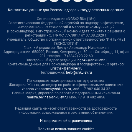
Контактные данные для Роскомнадзора и государственных органов
Сетевое издание «NGS42.RU» (18+)
Зарегистрировано Федеральной службой по надзору в сфере связи,
информационных технологий и массовых коммуникаций
(Роскомнадзор). Регистрационный номер и дата принятия решения о
регистрации - ЭЛ № ФС 77-78817 от 07.08.2020 г.
Учредитель: Общество с ограниченной ответственностью "ИНТЕРНЕТ
ТЕХНОЛОГИИ"
Главный редактор: Левчук Александр Николаевич
Адрес редакции: 650000, Россия, Кемерово, ул. 50 лет Октября, д. 11, офис
201, телефон +7 (3842) 23-22-60
Электронный адрес редакции:
ngs42@shkulev.ru
Контактные данные для Роскомнадзора и государственных органов:
juristnsk@shkulev.ru
Техподдержка:
help@shkulev.ru
По вопросам коммерческого сотрудничества:
Жапарова Жанна, менеджер по работе с федеральными клиентами
zhanna.zhaparova@shkulev.ru
, моб. + 7 982 640 34 32
Ревина Мария, директор по работе с федеральными клиентами
mariya.revina@shkulev.ru
, моб. +7 910 402 4056
Редакция сайта не несет ответственности за достоверность
информации, содержащейся в рекламных объявлениях.
Информация об ограничениях
Политика использования cookies