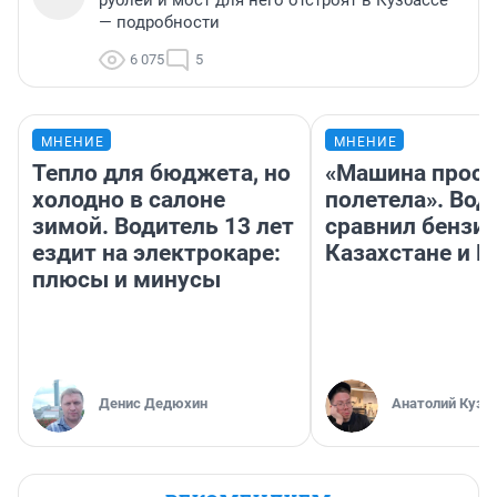
рублей и мост для него отстроят в Кузбассе
— подробности
6 075
5
МНЕНИЕ
МНЕНИЕ
Тепло для бюджета, но
«Машина прост
холодно в салоне
полетела». Вод
зимой. Водитель 13 лет
сравнил бензин
ездит на электрокаре:
Казахстане и Р
плюсы и минусы
Денис Дедюхин
Анатолий Кузн