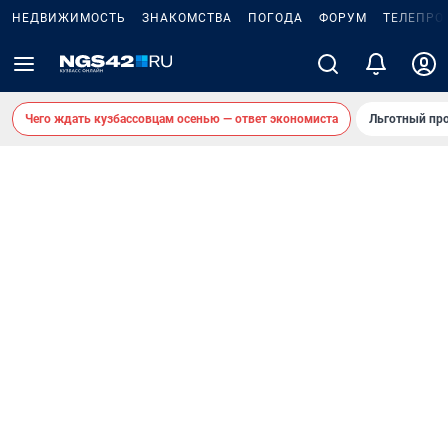
НЕДВИЖИМОСТЬ
ЗНАКОМСТВА
ПОГОДА
ФОРУМ
ТЕЛЕПРО
Чего ждать кузбассовцам осенью — ответ экономиста
Льготный про