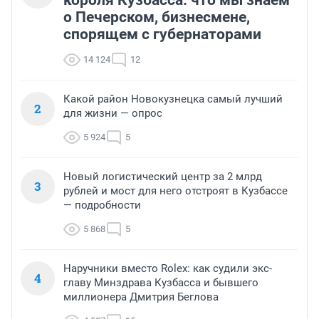
короля Кузбасса: что мы знаем
о Печерском, бизнесмене,
спорящем с губернаторами
14 124
12
Какой район Новокузнецка самый лучший
2
для жизни — опрос
5 924
5
Новый логистический центр за 2 млрд
3
рублей и мост для него отстроят в Кузбассе
— подробности
5 868
5
Наручники вместо Rolex: как судили экс-
4
главу Минздрава Кузбасса и бывшего
миллионера Дмитрия Беглова