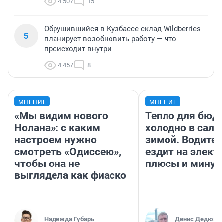
4 507
15
Обрушившийся в Кузбассе склад Wildberries
5
планирует возобновить работу — что
происходит внутри
4 457
8
МНЕНИЕ
МНЕНИЕ
«Мы видим нового
Тепло для бюд
Нолана»: с каким
холодно в сало
настроем нужно
зимой. Водител
смотреть «Одиссею»,
ездит на элект
чтобы она не
плюсы и мину
выглядела как фиаско
Надежда Губарь
Денис Дедюхи