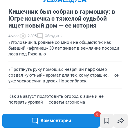
Кишечник был собран в гармошку: в
Югре кошечка с тяжелой судьбой
ищет новый дом — ее история
4 часа
2 895
Обсудить
«Уголовник я, родные со мной не общаются»: как
бывший «афганец» 30 лет живет в землянке посреди
леса под Рязанью
«Протянуть руку помощи»: незрячий парфюмер
создал «уютный» аромат для тех, кому страшно, — он
уже увековечил в духах Новосибирск
Как за август подготовить огород к зиме и не
потерять урожай — советы агронома
0
Победили опухоль размером с яйцо и вытащили
Комментарии
младенца с того света. Пять историй врачей из
Тюмени со счастливым концом