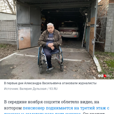
В первые дни Александра Васильевича атаковали журналисты
Источник: 
Валерия Дульская / 93.RU
В середине ноября соцсети облетело видео, на
котором
пенсионер поднимается на третий этаж с
помощью самодельного подъемника
. Он крепит