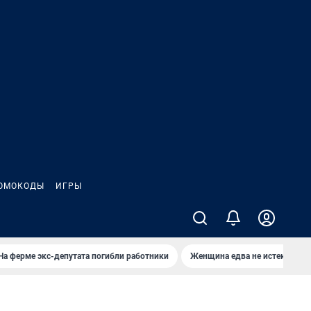
ОМОКОДЫ
ИГРЫ
На ферме экс-депутата погибли работники
Женщина едва не истекла кро