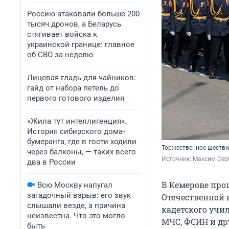
Россию атаковали больше 200
тысяч дронов, а Беларусь
стягивает войска к
украинской границе: главное
об СВО за неделю
Лицевая гладь для чайников:
гайд от набора петель до
первого готового изделия
«Жила тут интеллигенция».
История сибирского дома-
бумеранга, где в гости ходили
Торжественное шестви
через балконы, — таких всего
Источник: 
Максим Сер
два в России
В Кемерове про
Всю Москву напугал
загадочный взрыв: его звук
Отечественной 
слышали везде, а причина
кадетского учи
неизвестна. Что это могло
МЧС, ФСИН и др
быть