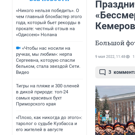
Праздни
«Никого нельзя победить». О
«Бессме
чем главный блокбастер этого
года, который бьет рекорды в
Кемеров
прокате: честный отзыв на
«Одиссею» Нолана
Большой фо
«Чтобы нас носили на
ручках, мы любим»: нерпа
9 мая 2022, 11:48
1
Сергеевна, которую спасли
бельком, стала звездой Сети.
3
коммент
Видео
Тигры на пляже и 300 оленей
в дикой природе: топ-24
самых красивых бухт
Приморского края
«Плохо, как никогда до этого»:
таролог о судьбе Кузбасса и
его жителей в августе