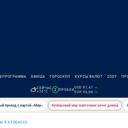
ЛЕПРОГРАММА
АФИША
ГОРОСКОП
КУРСЫ ВАЛЮТ
ZODY
ПР
USD 81,41
СЕЙЧАС
2
ПРОБКИ
+16°C
EUR 94,06
ый проезд с картой «Мир»
Кузбасский мэр-взяточник хочет домой
Ы В КУЗБАССЕ