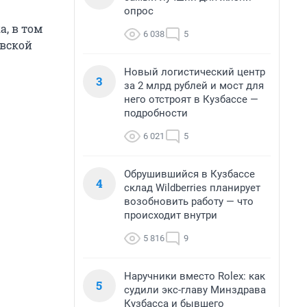
опрос
а, в том
6 038
5
овской
Новый логистический центр
3
за 2 млрд рублей и мост для
него отстроят в Кузбассе —
подробности
6 021
5
Обрушившийся в Кузбассе
4
склад Wildberries планирует
возобновить работу — что
происходит внутри
5 816
9
Наручники вместо Rolex: как
5
судили экс-главу Минздрава
Кузбасса и бывшего