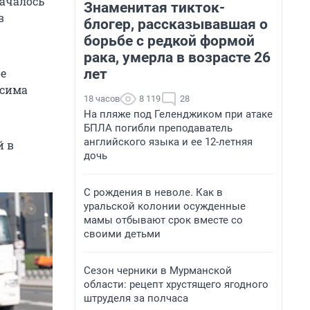
началось
Знаменитая тикток-
в
блогер, рассказывавшая о
борьбе с редкой формой
рака, умерла в возрасте 26
лет
е
ксима
18 часов
8 119
28
На пляже под Геленджиком при атаке
БПЛА погибли преподаватель
английского языка и ее 12-летняя
 в
дочь
С рождения в неволе. Как в
уральской колонии осужденные
мамы отбывают срок вместе со
своими детьми
Сезон черники в Мурманской
области: рецепт хрустящего ягодного
штруделя за полчаса