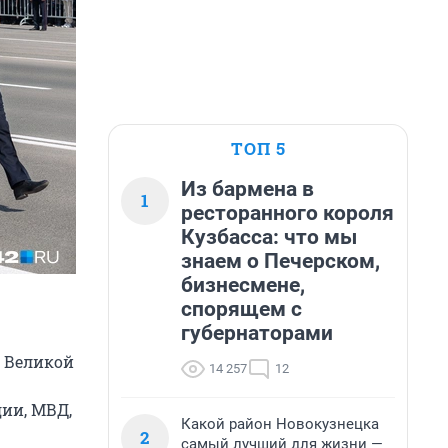
ТОП 5
Из бармена в
1
ресторанного короля
Кузбасса: что мы
знаем о Печерском,
бизнесмене,
спорящем с
губернаторами
в Великой
14 257
12
дии, МВД,
Какой район Новокузнецка
2
самый лучший для жизни —