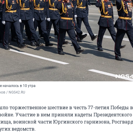
е началось в 10 утра
ков / NGS42.RU
шло торжественное шествие в честь 77-летия Победы 
войне. Участие в нем приняли кадеты Президентского
лища, воинской части Юргинского гарнизона, Росгвар
угих ведомств.