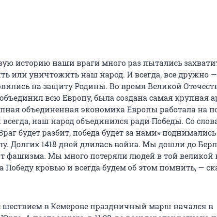
вую историю наши враги много раз пытались захват
ть или уничтожить наш народ. И всегда, все дружно —
новились на защиту Родины. Во время Великой Отечес
бъединил всю Европу, была создана самая крупная 
упная объединенная экономика Европы работала на п
к всегда, наш народ объединился ради Победы. Со слов
Враг будет разбит, победа будет за нами» поднимались 
лу. Долгих 1418 дней длилась война. Мы дошли до Берл
от фашизма. Мы много потеряли людей в той великой 
 Победу кровью и всегда будем об этом помнить, — ск
 шествием в Кемерове праздничный марш начался в