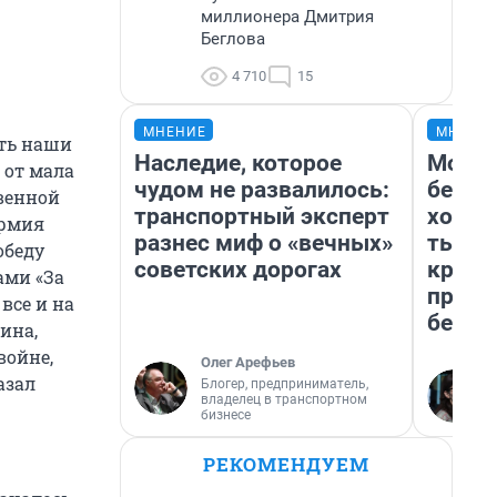
миллионера Дмитрия
Беглова
4 710
15
МНЕНИЕ
МНЕНИ
ить наши
Наследие, которое
Мой б
 от мала
чудом не развалилось:
береж
твенной
транспортный эксперт
хотел
армия
разнес миф о «вечных»
тысяч
обеду
советских дорогах
креди
ами «За
приех
все и на
безоп
ина,
войне,
Олег Арефьев
азал
Блогер, предприниматель,
владелец в транспортном
бизнесе
РЕКОМЕНДУЕМ