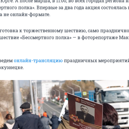
Юрге. А после марша, в 11:00, во всех городах региона 
ртного полка». Впервые за два года акция состоялась 
а не онлайн-формате.
готовка к торжественному шествию, само празднично
шествие «Бессмертного полка» — в фоторепортаже Ма
ведем
онлайн-трансляцию
праздничных мероприятий
окузнецке.