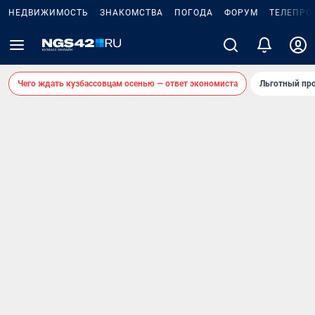
НЕДВИЖИМОСТЬ
ЗНАКОМСТВА
ПОГОДА
ФОРУМ
ТЕЛЕПРО
Чего ждать кузбассовцам осенью — ответ экономиста
Льготный про