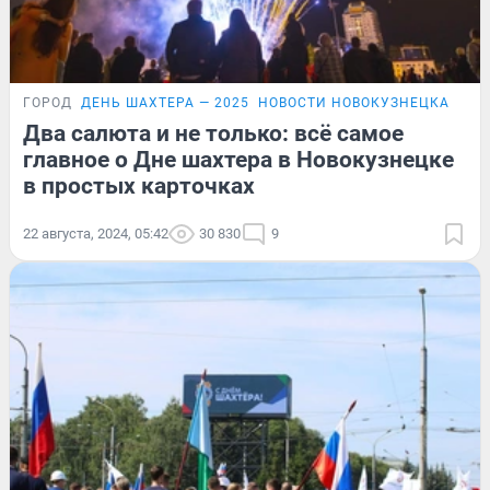
ГОРОД
ДЕНЬ ШАХТЕРА — 2025
НОВОСТИ НОВОКУЗНЕЦКА
КАР
Два салюта и не только: всё самое
главное о Дне шахтера в Новокузнецке
в простых карточках
22 августа, 2024, 05:42
30 830
9