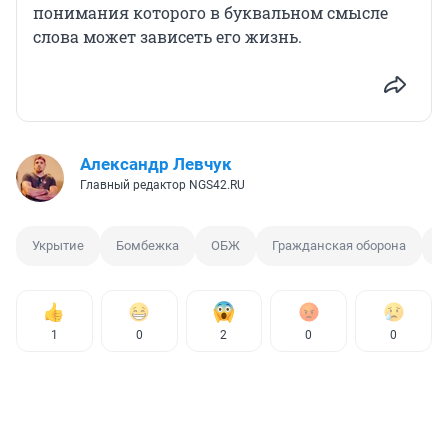
понимания которого в буквальном смысле
слова может зависеть его жизнь.
Александр Левчук
Главный редактор NGS42.RU
Укрытие
Бомбежка
ОБЖ
Гражданская оборона
Б
1
0
2
0
0