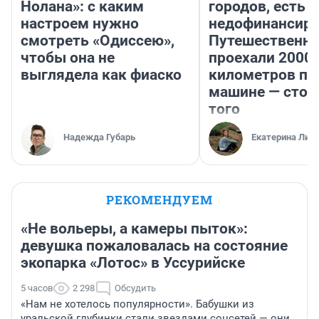
Нолана»: с каким
городов, есть
настроем нужно
недофинансиро
смотреть «Одиссею»,
Путешественн
чтобы она не
проехали 2000
выглядела как фиаско
километров по 
машине — стои
того
Надежда Губарь
Екатерина Лит
РЕКОМЕНДУЕМ
«Не вольеры, а камеры пыток»:
девушка пожаловалась на состояние
экопарка «Лотос» в Уссурийске
5 часов
2 298
Обсудить
«Нам не хотелось популярности». Бабушки из
уральской глубинки стали звездами соцсетей — они