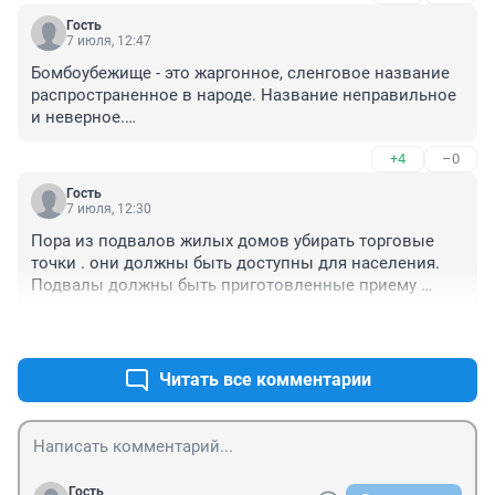
Гость
7 июля, 12:47
Бомбоубежище - это жаргонное, сленговое название 
распространенное в народе. Название неправильное 
и неверное.

Защитное Сооружение Гражданской Обороны.

+4
–0
Еще 20 лет назад, когда "реформаторы" еще не все 
разрушили в Кузбассе десять города имели категорию 
Гость
по ГО. Т.е, ряд предприятий города продолжали работу 
7 июля, 12:30
в военное время и выпускали продукцию для фронта. 
Пора из подвалов жилых домов убирать торговые 
В этих городах были т.н. "штабы ГО" 
точки . они должны быть доступны для населения. 
укомплектованные офицерами. В этих же городах и 
Подвалы должны быть приготовленные приему 
функционировали ЗС ГО для укрытия руководства 
населения в любой момент. Потом будем бегать 
города, персонала работающего на предприятиях, 
+2
–0
искать ключи.
населения.

Сейчас ничего этого нет. Защитных Сооружений ГО - 
Читать все комментарии
нет! Укрываться негде.
Гость