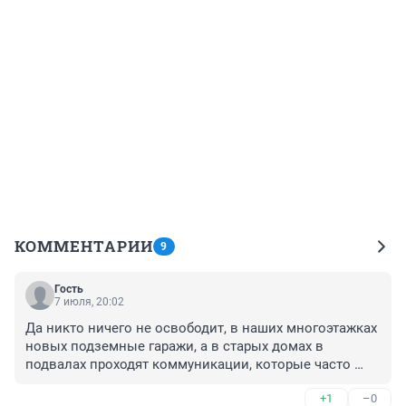
КОММЕНТАРИИ
9
Гость
7 июля, 20:02
Да никто ничего не освободит, в наших многоэтажках 
новых подземные гаражи, а в старых домах в 
подвалах проходят коммуникации, которые часто 
текут, так что там и так задохнуться можно, без 
+1
–0
взрывов.