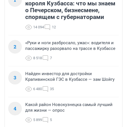
короля Кузбасса: что мы знаем
о Печерском, бизнесмене,
спорящем с губернаторами
14 094
12
«Руки и ноги разбросало, ужас»: водителя и
2
пассажирку разорвало на трассе в Кузбассе
8 518
7
Найден инвестор для достройки
3
Крапивинской ГЭС в Кузбассе — зам Шойгу
6 480
35
Какой район Новокузнецка самый лучший
4
для жизни — опрос
5 899
5