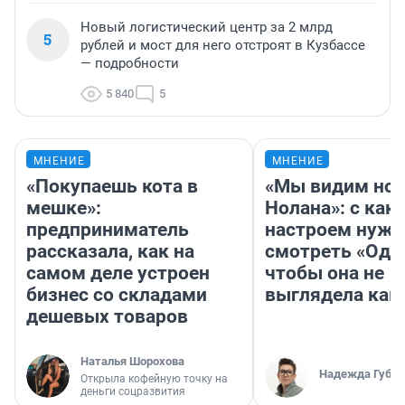
Новый логистический центр за 2 млрд
5
рублей и мост для него отстроят в Кузбассе
— подробности
5 840
5
МНЕНИЕ
МНЕНИЕ
«Покупаешь кота в
«Мы видим нов
мешке»:
Нолана»: с как
предприниматель
настроем нужн
рассказала, как на
смотреть «Оди
самом деле устроен
чтобы она не
бизнес со складами
выглядела как
дешевых товаров
Наталья Шорохова
Надежда Губар
Открыла кофейную точку на
деньги соцразвития