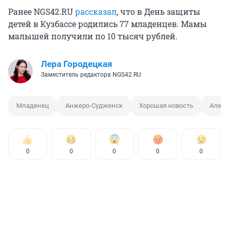
Ранее NGS42.RU
рассказал
, что в День защиты
детей в Кузбассе родились 77 младенцев. Мамы
малышей получили по 10 тысяч рублей.
Лера Городецкая
Заместитель редактора NGS42.RU
Младенец
Анжеро-Судженск
Хорошая новость
Алекс
0
0
0
0
0