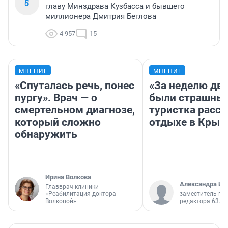
5
главу Минздрава Кузбасса и бывшего
миллионера Дмитрия Беглова
4 957
15
МНЕНИЕ
МНЕНИЕ
«Спуталась речь, понес
«За неделю две
пургу». Врач — о
были страшные
смертельном диагнозе,
туристка расск
который сложно
отдыхе в Крым
обнаружить
Ирина Волкова
Александра Ис
Главврач клиники
«Реабилитация доктора
заместитель гл
Волковой»
редактора 63.RU