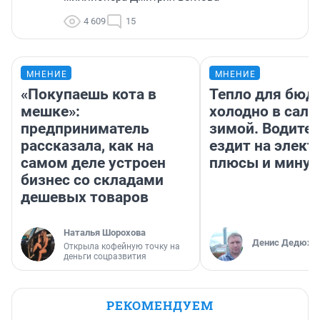
4 609
15
МНЕНИЕ
МНЕНИЕ
«Покупаешь кота в
Тепло для бюд
мешке»:
холодно в сало
предприниматель
зимой. Водител
рассказала, как на
ездит на элект
самом деле устроен
плюсы и мину
бизнес со складами
дешевых товаров
Наталья Шорохова
Денис Дедюхи
Открыла кофейную точку на
деньги соцразвития
РЕКОМЕНДУЕМ