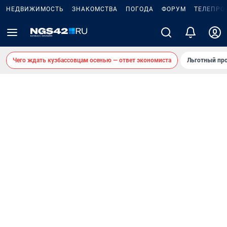
НЕДВИЖИМОСТЬ
ЗНАКОМСТВА
ПОГОДА
ФОРУМ
ТЕЛЕПРО
Чего ждать кузбассовцам осенью — ответ экономиста
Льготный про