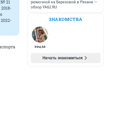
 № 21
рюмочной на Березовой в Рязани —
обзор YA62.RU
 2018-
во
ЗНАКОМСТВА
 2022-
нспорта
irina
,
64
Начать знакомиться