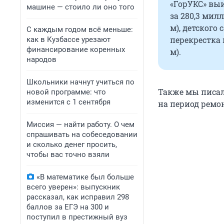
«ГорУКС» вы
машине — стоило ли оно того
за 280,3 милл
м), детского 
С каждым годом всё меньше:
перекрестка 
как в Кузбассе урезают
финансирование коренных
м).
народов
Школьники начнут учиться по
Также мы писал
новой программе: что
изменится с 1 сентября
на период ремо
Миссия — найти работу. О чем
спрашивать на собеседовании
и сколько денег просить,
чтобы вас точно взяли
«В математике был больше
всего уверен»: выпускник
рассказал, как исправил 298
баллов за ЕГЭ на 300 и
поступил в престижный вуз