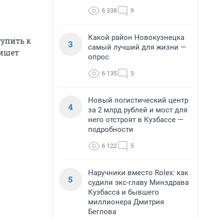
6 338
9
Какой район Новокузнецка
тупить к
3
самый лучший для жизни —
пишет
опрос
6 135
5
Новый логистический центр
4
за 2 млрд рублей и мост для
него отстроят в Кузбассе —
подробности
6 122
5
Наручники вместо Rolex: как
5
судили экс-главу Минздрава
Кузбасса и бывшего
миллионера Дмитрия
Беглова