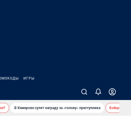
ОМОКОДЫ
ИГРЫ
ое?
В Кемерове сулят награду за «голову» преступника
Бойцовский 