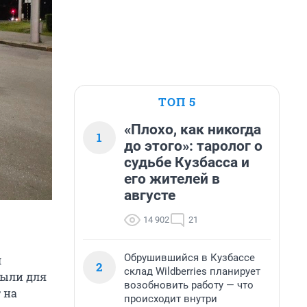
ТОП 5
«Плохо, как никогда
1
до этого»: таролог о
судьбе Кузбасса и
его жителей в
августе
14 902
21
Обрушившийся в Кузбассе
л
2
склад Wildberries планирует
рыли для
возобновить работу — что
 на
происходит внутри