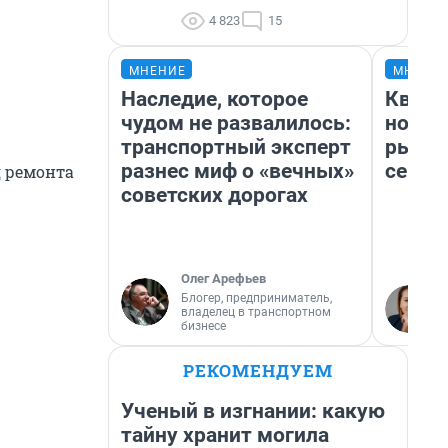
4 823
15
МНЕНИЕ
МНЕНИ
Наследие, которое
Кварт
чудом не развалилось:
но де
транспортный эксперт
рынок
разнес миф о «вечных»
сейча
д ремонта
советских дорогах
Олег Арефьев
Блогер, предприниматель,
владелец в транспортном
бизнесе
РЕКОМЕНДУЕМ
Ученый в изгнании: какую
тайну хранит могила