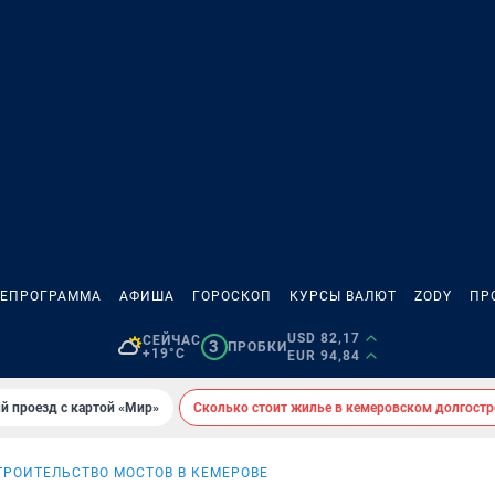
ЛЕПРОГРАММА
АФИША
ГОРОСКОП
КУРСЫ ВАЛЮТ
ZODY
ПР
USD 82,17
СЕЙЧАС
3
ПРОБКИ
+19°C
EUR 94,84
й проезд с картой «Мир»
Сколько стоит жилье в кемеровском долгостр
ТРОИТЕЛЬСТВО МОСТОВ В КЕМЕРОВЕ