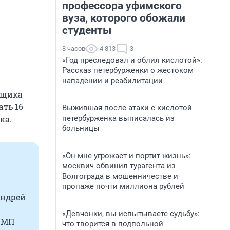
профессора уфимского
вуза, которого обожали
студенты
8 часов
4 813
3
«Год преследовал и облил кислотой».
Рассказ петербурженки о жестоком
нападении и реабилитации
вщика
ать 16
Выжившая после атаки с кислотой
петербурженка выписалась из
ка.
больницы
«Он мне угрожает и портит жизнь»:
москвич обвинил турагента из
Волгограда в мошенничестве и
пропаже почти миллиона рублей
Андрей
«Девчонки, вы испытываете судьбу»:
ы МП
что творится в подпольной