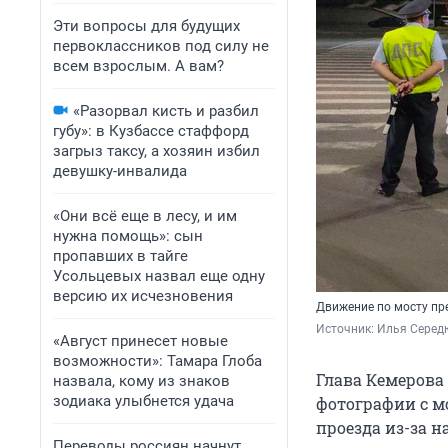
Эти вопросы для будущих
первоклассников под силу не
всем взрослым. А вам?
«Разорвал кисть и разбил
губу»: в Кузбассе стаффорд
загрыз таксу, а хозяин избил
девушку-инвалида
«Они всё еще в лесу, и им
нужна помощь»: сын
пропавших в тайге
Усольцевых назвал еще одну
версию их исчезновения
Движение по мосту пр
Источник: 
Илья Середю
«Август принесет новые
возможности»: Тамара Глоба
Глава Кемерова 
назвала, кому из знаков
зодиака улыбнется удача
фотографии с м
проезда из-за н
Переводы россиян начнут