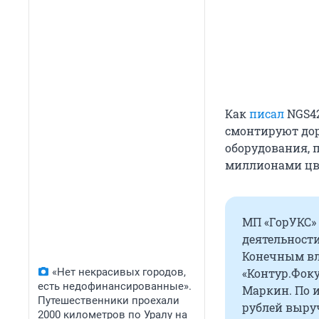
Как
писал
NGS42
смонтируют дор
оборудования, 
миллионами цве
МП «ГорУКС» 
деятельност
Конечным вл
«Нет некрасивых городов,
«Контур.Фоку
есть недофинансированные».
Маркин. По и
Путешественники проехали
рублей выру
2000 километров по Уралу на