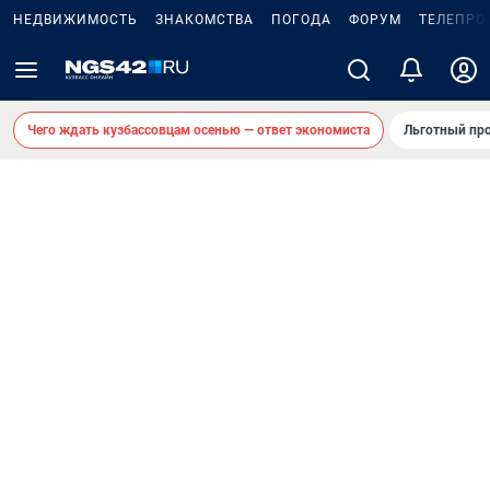
НЕДВИЖИМОСТЬ
ЗНАКОМСТВА
ПОГОДА
ФОРУМ
ТЕЛЕПРО
Чего ждать кузбассовцам осенью — ответ экономиста
Льготный про