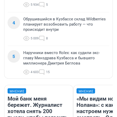
5 934
5
Обрушившийся в Кузбассе склад Wildberries
4
планирует возобновить работу — что
происходит внутри
5 009
8
Наручники вместо Rolex: как судили экс-
5
главу Минздрава Кузбасса и бывшего
миллионера Дмитрия Беглова
4 603
15
МНЕНИЕ
МНЕНИЕ
Мой банк меня
«Мы видим нов
бережет. Журналист
Нолана»: с как
хотела снять 200
настроем нужн