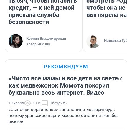
тысяч, чтобы погасить
смотреть «Оди
кредит, — к ней домой
чтобы она не
приехала служба
выглядела как
безопасности
Ксения Владимирская
Надежда Губар
Автор мнения
РЕКОМЕНДУЕМ
«Чисто все мамы и все дети на свете»:
как медвежонок Момота покорил
буквально весь интернет. Видео
19 часов
7 112
Обсудить
«Сыночки-корзиночки» заполонили Екатеринбург:
почему уральские парни массово оставили жен без
цветов