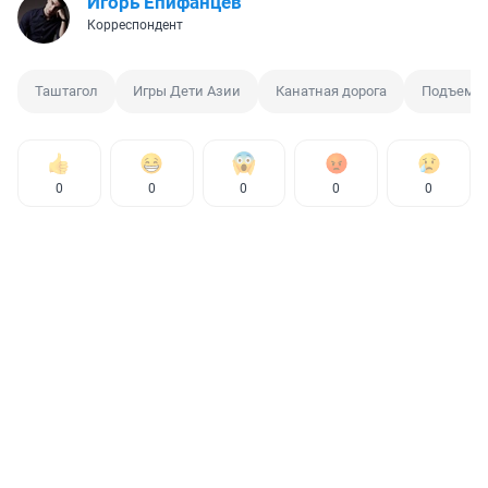
Игорь Епифанцев
Корреспондент
Таштагол
Игры Дети Азии
Канатная дорога
Подъемн
0
0
0
0
0