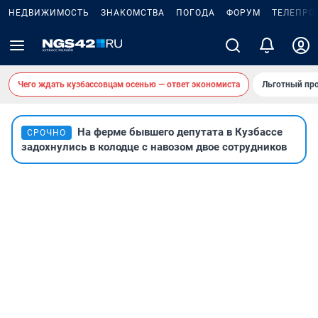
НЕДВИЖИМОСТЬ
ЗНАКОМСТВА
ПОГОДА
ФОРУМ
ТЕЛЕПРО
Чего ждать кузбассовцам осенью — ответ экономиста
Льготный про
На ферме бывшего депутата в Кузбассе
СРОЧНО
задохнулись в колодце с навозом двое сотрудников