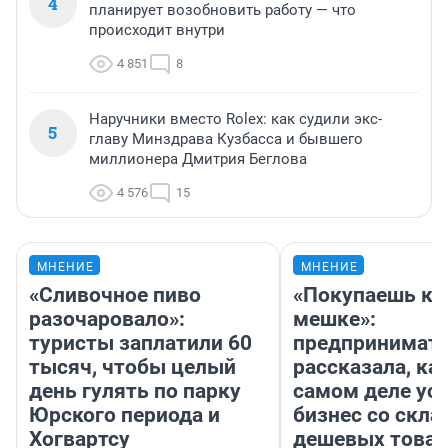
4
планирует возобновить работу — что
происходит внутри
4 851
8
Наручники вместо Rolex: как судили экс-
5
главу Минздрава Кузбасса и бывшего
миллионера Дмитрия Беглова
4 576
15
МНЕНИЕ
МНЕНИЕ
«Сливочное пиво
«Покупаешь ко
разочаровало»:
мешке»:
туристы заплатили 60
предпринимат
тысяч, чтобы целый
рассказала, как
день гулять по парку
самом деле ус
Юрского периода и
бизнес со скл
Хогвартсу
дешевых това