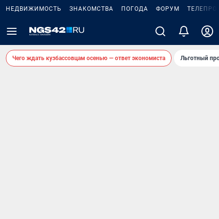
НЕДВИЖИМОСТЬ
ЗНАКОМСТВА
ПОГОДА
ФОРУМ
ТЕЛЕПРО
Чего ждать кузбассовцам осенью — ответ экономиста
Льготный про