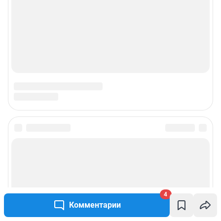
Наши награды
Наши вакансии
Техподдержка
Предвыборная агитация
Все города сети
Мобильное приложение
Google Play
App Store
4
Мы в соцсетях
Комментарии