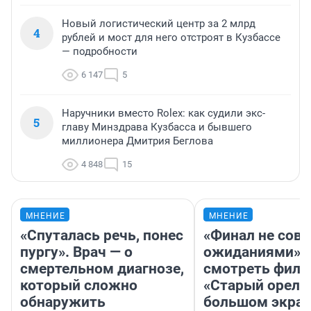
Новый логистический центр за 2 млрд
4
рублей и мост для него отстроят в Кузбассе
— подробности
6 147
5
Наручники вместо Rolex: как судили экс-
5
главу Минздрава Кузбасса и бывшего
миллионера Дмитрия Беглова
4 848
15
МНЕНИЕ
МНЕНИЕ
«Спуталась речь, понес
«Финал не совп
пургу». Врач — о
ожиданиями»: 
смертельном диагнозе,
смотреть фил
который сложно
«Старый орел» 
обнаружить
большом экран