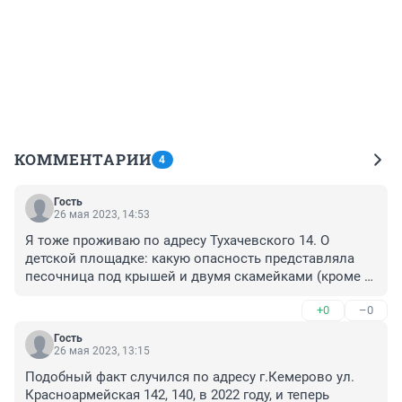
КОММЕНТАРИИ
4
Гость
26 мая 2023, 14:53
Я тоже проживаю по адресу Тухачевского 14. О 
детской площадке: какую опасность представляла 
песочница под крышей и двумя скамейками (кроме 
того,что РЭУ привозили песок с глиной 2 года назад), 
+0
–0
беседка под крышей и со скамейками, шведская 
стенка высотой метр тридцать, три прлета, трубы 
Гость
покрашены, паралельные брусья из труб высотой 80 
26 мая 2023, 13:15
см. Ну и качели, которые были подвешены на прутьях 
Подобный факт случился по адресу г.Кемерово ул. 
и по бокам были скамейки, на которых сидели мамы 
Красноармейская 142, 140, в 2022 году, и теперь 