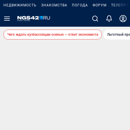
НЕДВИЖИМОСТЬ
ЗНАКОМСТВА
ПОГОДА
ФОРУМ
ТЕЛЕПРО
Чего ждать кузбассовцам осенью — ответ экономиста
Льготный про