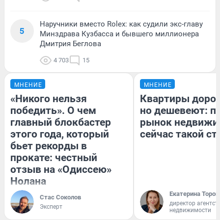
Наручники вместо Rolex: как судили экс-главу
5
Минздрава Кузбасса и бывшего миллионера
Дмитрия Беглова
4 703
15
МНЕНИЕ
МНЕНИЕ
«Никого нельзя
Квартиры доро
победить». О чем
но дешевеют: п
главный блокбастер
рынок недвижи
этого года, который
сейчас такой с
бьет рекорды в
прокате: честный
отзыв на «Одиссею»
Нолана
Екатерина Тороп
Стас Соколов
директор агентст
Эксперт
недвижимости