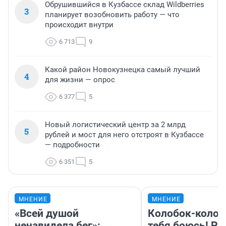
Обрушившийся в Кузбассе склад Wildberries
3
планирует возобновить работу — что
происходит внутри
6 713
9
Какой район Новокузнецка самый лучший
4
для жизни — опрос
6 377
5
Новый логистический центр за 2 млрд
5
рублей и мост для него отстроят в Кузбассе
— подробности
6 351
5
МНЕНИЕ
МНЕНИЕ
«Всей душой
Колобок-колобо
ненавидела бег»:
тебя боюсь! Ра