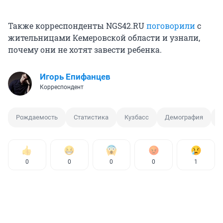
Также корреспонденты NGS42.RU
поговорили
с
жительницами Кемеровской области и узнали,
почему они не хотят завести ребенка.
Игорь Епифанцев
Корреспондент
Рождаемость
Статистика
Кузбасс
Демография
П
0
0
0
0
1