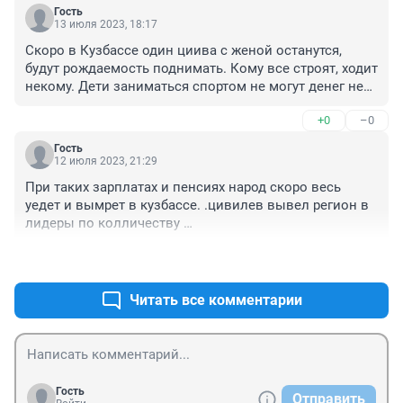
Гость
13 июля 2023, 18:17
Скоро в Кузбассе один циива с женой останутся, 
будут рождаемость поднимать. Кому все строят, ходит 
некому. Дети заниматься спортом не могут денег нет 
у родителей. Зато сын Хатабыча в Сириус ходит.
+0
–0
Гость
12 июля 2023, 21:29
При таких зарплатах и пенсиях народ скоро весь 
уедет и вымрет в кузбассе. .цивилев вывел регион в 
лидеры по колличеству 
памятгиков,стелл,мемориалов. Снова ставит 
+0
–0
памятник пионерии за 50 млн рублей.каждый день у 
него фестивали,международные форумы,песни и 
пляски.веселая жизнь наступила в кузбассе.только 
Читать все комментарии
веселится неначто.
Гость
Отправить