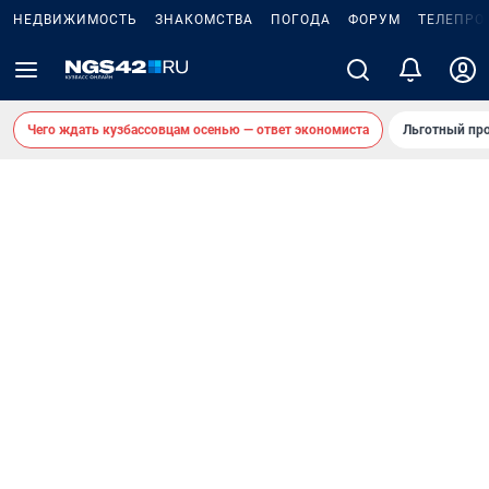
НЕДВИЖИМОСТЬ
ЗНАКОМСТВА
ПОГОДА
ФОРУМ
ТЕЛЕПРО
Чего ждать кузбассовцам осенью — ответ экономиста
Льготный про