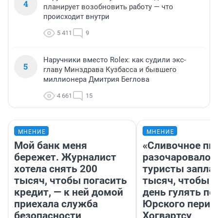
4
планирует возобновить работу — что
происходит внутри
5 411
9
Наручники вместо Rolex: как судили экс-
5
главу Минздрава Кузбасса и бывшего
миллионера Дмитрия Беглова
4 661
15
МНЕНИЕ
МНЕНИЕ
Мой банк меня
«Сливочное пи
бережет. Журналист
разочаровало»
хотела снять 200
туристы запла
тысяч, чтобы погасить
тысяч, чтобы 
кредит, — к ней домой
день гулять по
приехала служба
Юрского перио
безопасности
Хогвартсу