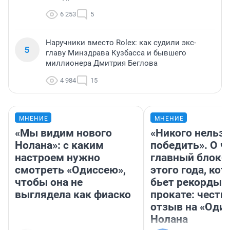
6 253
5
Наручники вместо Rolex: как судили экс-
5
главу Минздрава Кузбасса и бывшего
миллионера Дмитрия Беглова
4 984
15
МНЕНИЕ
МНЕНИЕ
«Мы видим нового
«Никого нельз
Нолана»: с каким
победить». О ч
настроем нужно
главный блокб
смотреть «Одиссею»,
этого года, ко
чтобы она не
бьет рекорды 
выглядела как фиаско
прокате: честн
отзыв на «Оди
Нолана