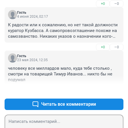
+0
–0
будет ему помощь? Какая, например?

Чудно ей-ей
Гость
4 июня 2024, 02:17
К радости или к сожалению, но нет такой должности 
куратор Кузбасса. А самопровозглашение похоже на 
самозванство. Никаких указов о назначении кого-
либо куратором Кузбасса никто в глаза не видел и 
+0
–0
вряд ли увидит. 

На память приходит прокуратор Иудеи). Мало дел, 
Гость
вероятно, у министра энергетики на новом месте 
23 мая 2024, 12:35
работы.
человеку все миллардов мало, куда тебе столько , 
смотри на товарищей Тимур Иванов... никто бы не 
подумал
+0
–0
Читать все комментарии