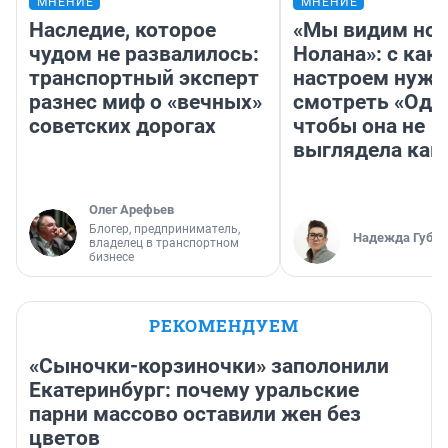
МНЕНИЕ
МНЕНИЕ
Наследие, которое
«Мы видим нов
чудом не развалилось:
Нолана»: с как
транспортный эксперт
настроем нужн
разнес миф о «вечных»
смотреть «Оди
советских дорогах
чтобы она не
выглядела как
Олег Арефьев
Блогер, предприниматель,
Надежда Губар
владелец в транспортном
бизнесе
РЕКОМЕНДУЕМ
«Сыночки-корзиночки» заполонили
Екатеринбург: почему уральские
парни массово оставили жен без
цветов