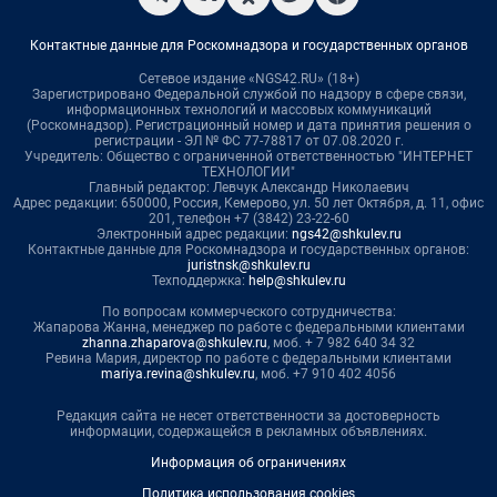
Контактные данные для Роскомнадзора и государственных органов
Сетевое издание «NGS42.RU» (18+)
Зарегистрировано Федеральной службой по надзору в сфере связи,
информационных технологий и массовых коммуникаций
(Роскомнадзор). Регистрационный номер и дата принятия решения о
регистрации - ЭЛ № ФС 77-78817 от 07.08.2020 г.
Учредитель: Общество с ограниченной ответственностью "ИНТЕРНЕТ
ТЕХНОЛОГИИ"
Главный редактор: Левчук Александр Николаевич
Адрес редакции: 650000, Россия, Кемерово, ул. 50 лет Октября, д. 11, офис
201, телефон +7 (3842) 23-22-60
Электронный адрес редакции:
ngs42@shkulev.ru
Контактные данные для Роскомнадзора и государственных органов:
juristnsk@shkulev.ru
Техподдержка:
help@shkulev.ru
По вопросам коммерческого сотрудничества:
Жапарова Жанна, менеджер по работе с федеральными клиентами
zhanna.zhaparova@shkulev.ru
, моб. + 7 982 640 34 32
Ревина Мария, директор по работе с федеральными клиентами
mariya.revina@shkulev.ru
, моб. +7 910 402 4056
Редакция сайта не несет ответственности за достоверность
информации, содержащейся в рекламных объявлениях.
Информация об ограничениях
Политика использования cookies