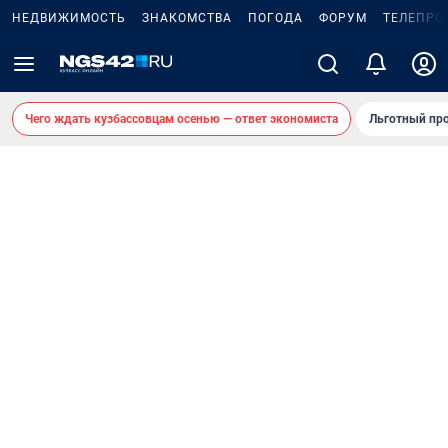
НЕДВИЖИМОСТЬ
ЗНАКОМСТВА
ПОГОДА
ФОРУМ
ТЕЛЕПРО
Чего ждать кузбассовцам осенью — ответ экономиста
Льготный про