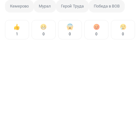
Кемерово
Мурал
Герой Труда
Победа в ВОВ
1
0
0
0
0