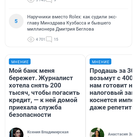
Наручники вместо Rolex: как судили экс-
5
главу Минздрава Кузбасса и бывшего
миллионера Дмитрия Беглова
4 701
15
МНЕНИЕ
МНЕНИЕ
Мой банк меня
Продашь за 300
бережет. Журналист
возьмут с 4000
хотела снять 200
нам готовит н
тысяч, чтобы погасить
налоговый зако
кредит, — к ней домой
коснется импор
приехала служба
даже репетито
безопасности
Ксения Владимирская
Анастасия Зав