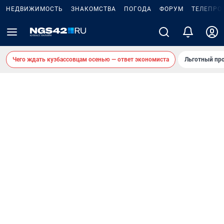
НЕДВИЖИМОСТЬ
ЗНАКОМСТВА
ПОГОДА
ФОРУМ
ТЕЛЕПРО
Чего ждать кузбассовцам осенью — ответ экономиста
Льготный про