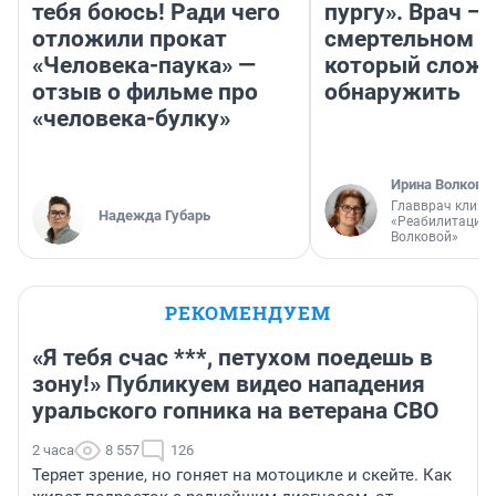
тебя боюсь! Ради чего
пургу». Врач — 
отложили прокат
смертельном д
«Человека-паука» —
который слож
отзыв о фильме про
обнаружить
«человека-булку»
Ирина Волкова
Главврач клини
Надежда Губарь
«Реабилитация 
Волковой»
РЕКОМЕНДУЕМ
«Я тебя счас ***, петухом поедешь в
зону!» Публикуем видео нападения
уральского гопника на ветерана СВО
2 часа
8 557
126
Теряет зрение, но гоняет на мотоцикле и скейте. Как