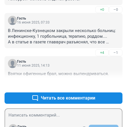
+0
–0
Гость
16 июня 2025, 07:33
В Ленинске-Кузнецком закрыли несколько больниц: 
инфекционку, 1 горбольница, терапию, роддом....

А в статье в газете главврач разъяснял, что все 
сделано, якобы, для блага людей ..... Всю медицину в 
+4
–1
Кузбассе разваливают....страшно заболеть...нет 
гарантии, что смогут вылечить...
Гость
11 июня 2025, 14:13
Взятки офигенные брал, можно выпендриваться.
+3
–0
Читать все комментарии
Гость