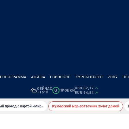
ЛЕПРОГРАММА
АФИША
ГОРОСКОП
КУРСЫ ВАЛЮТ
ZODY
ПР
USD 82,17
СЕЙЧАС
0
ПРОБКИ
+16°C
EUR 94,84
ый проезд с картой «Мир»
Кузбасский мэр-взяточник хочет домой