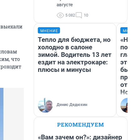
августе
5 082
10
 выехали
МНЕНИЕ
МНЕНИ
Тепло для бюджета, но
«Нико
холодно в салоне
побед
 словам
зимой. Водитель 13 лет
главн
ким, что
ездит на электрокаре:
этого
проходит
плюсы и минусы
бьет 
прока
отзыв
Нолан
Денис Дедюхин
РЕКОМЕНДУЕМ
«Вам зачем он?»: дизайнер