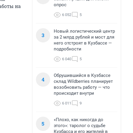
опрос
аботы на
6 052
5
Новый логистический центр
3
за 2 млрд рублей и мост для
него отстроят в Кузбассе —
подробности
6 040
5
Обрушившийся в Кузбассе
4
склад Wildberries планирует
возобновить работу — что
происходит внутри
6 011
9
«Плохо, как никогда до
5
этого»: таролог о судьбе
Кузбасса и его жителей в