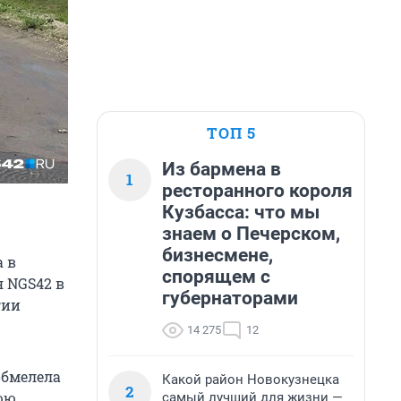
ТОП 5
Из бармена в
1
ресторанного короля
Кузбасса: что мы
знаем о Печерском,
бизнесмене,
а в
спорящем с
я NGS42 в
губернаторами
гии
14 275
12
обмелела
Какой район Новокузнецка
2
нюю
самый лучший для жизни —