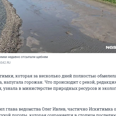
тимки недавно отсыпали щебнем
S42.RU 
тимки, которая за несколько дней полностью обмелел
, напугала горожан. Что происходит с рекой, редакци
я, узнала в министерстве природных ресурсов и эколо
ил глава ведомства Олег Ивлев, частично Искитимка 
сухой погоды, которая сохраняется в столице послед