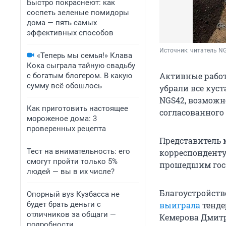
Быстро покраснеют: как
соспеть зеленые помидоры
дома — пять самых
эффективных способов
Источник: 
читатель NG
«Теперь мы семья!» Клава
Кока сыграла тайную свадьбу
Активные работ
с богатым блогером. В какую
сумму всё обошлось
убрали все кус
NGS42, возможн
Как приготовить настоящее
согласованного
мороженое дома: 3
проверенных рецепта
Представитель 
Тест на внимательность: его
корреспонденту
смогут пройти только 5%
прошедшим госэ
людей — вы в их числе?
Благоустройств
Опорный вуз Кузбасса не
будет брать деньги с
выиграла
тенде
отличников за общаги —
Кемерова Дмитр
подробности