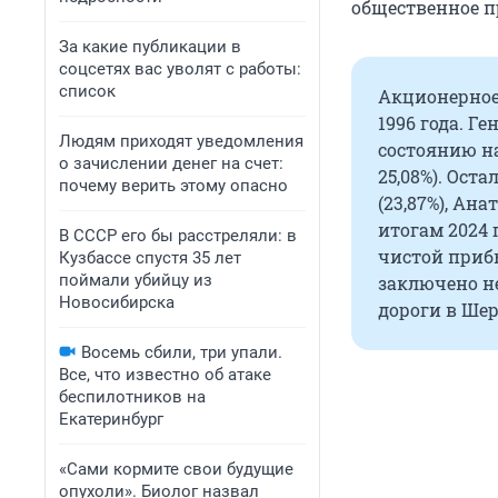
общественное п
За какие публикации в
соцсетях вас уволят с работы:
список
Акционерное
1996 года. Г
Людям приходят уведомления
состоянию н
о зачислении денег на счет:
25,08%). Ост
почему верить этому опасно
(23,87%), Ана
итогам 2024 
В СССР его бы расстреляли: в
чистой при
Кузбассе спустя 35 лет
поймали убийцу из
заключено не
Новосибирска
дороги в Шер
Восемь сбили, три упали.
Все, что известно об атаке
беспилотников на
Екатеринбург
«Сами кормите свои будущие
опухоли». Биолог назвал