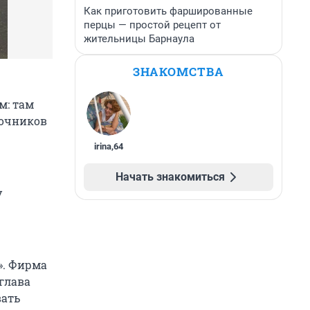
Как приготовить фаршированные
перцы — простой рецепт от
жительницы Барнаула
ЗНАКОМСТВА
м: там
точников
irina
,
64
Начать знакомиться
у
». Фирма
 глава
вать