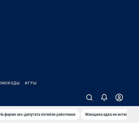
ОМОКОДЫ
ИГРЫ
На ферме экс-депутата погибли работники
Женщина едва не истекла кро