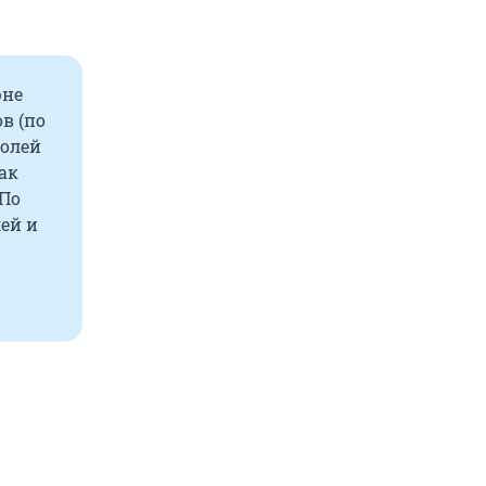
юне
в (по
долей
ак
 По
ей и