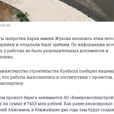
S42.RU 
ы напротив парка имени Жукова начались этим лето
тарники и отсыпали берег щебнем. По информации ис
о, у рабочих не было разрешительных документов и
 плана.
министерства строительства Кузбасса сообщил нашем
, что работы выполнялись в соответствии с проектом,
кспертизу.
ом правого берега занимается АО «Кемеровоспецстрой
р на сумму в 743,5 млн рублей. Как ранее анонсировал
ий Анисимов, в ближайшие два года там будут созда