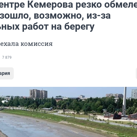
центре Кемерова резко обмеле
зошло, возможно, из-за
ных работ на берегу
ыехала комиссия
7 879
ария