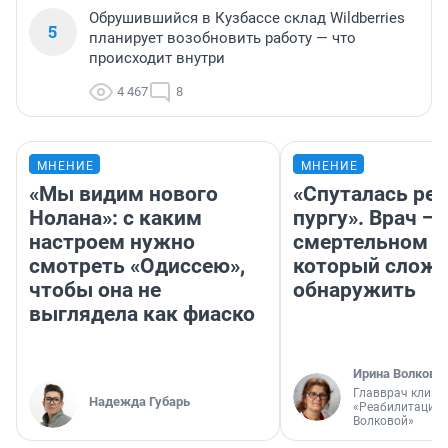
Обрушившийся в Кузбассе склад Wildberries
5
планирует возобновить работу — что
происходит внутри
4 467
8
МНЕНИЕ
МНЕНИЕ
«Мы видим нового
«Спуталась реч
Нолана»: с каким
пургу». Врач — 
настроем нужно
смертельном д
смотреть «Одиссею»,
который слож
чтобы она не
обнаружить
выглядела как фиаско
Ирина Волкова
Главврач клини
Надежда Губарь
«Реабилитация 
Волковой»