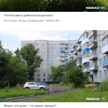
Пятиэтажек в районе больше всего
Источник: 
Игорь Епифанцев / NGS42.RU
Может, эти дома — те самые «белые»?