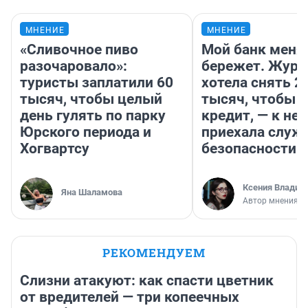
МНЕНИЕ
МНЕНИЕ
«Сливочное пиво
Мой банк меня
разочаровало»:
бережет. Журн
туристы заплатили 60
хотела снять 2
тысяч, чтобы целый
тысяч, чтобы п
день гулять по парку
кредит, — к не
Юрского периода и
приехала служ
Хогвартсу
безопасности
Ксения Владим
Яна Шаламова
Автор мнения
РЕКОМЕНДУЕМ
Слизни атакуют: как спасти цветник
от вредителей — три копеечных