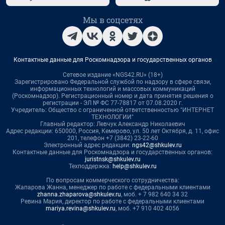
Мы в соцсетях
Контактные данные для Роскомнадзора и государственных органов
Сетевое издание «NGS42.RU» (18+)
Зарегистрировано Федеральной службой по надзору в сфере связи,
информационных технологий и массовых коммуникаций
(Роскомнадзор). Регистрационный номер и дата принятия решения о
регистрации - ЭЛ № ФС 77-78817 от 07.08.2020 г.
Учредитель: Общество с ограниченной ответственностью "ИНТЕРНЕТ
ТЕХНОЛОГИИ"
Главный редактор: Левчук Александр Николаевич
Адрес редакции: 650000, Россия, Кемерово, ул. 50 лет Октября, д. 11, офис
201, телефон +7 (3842) 23-22-60
Электронный адрес редакции:
ngs42@shkulev.ru
Контактные данные для Роскомнадзора и государственных органов:
juristnsk@shkulev.ru
Техподдержка:
help@shkulev.ru
По вопросам коммерческого сотрудничества:
Жапарова Жанна, менеджер по работе с федеральными клиентами
zhanna.zhaparova@shkulev.ru
, моб. + 7 982 640 34 32
Ревина Мария, директор по работе с федеральными клиентами
mariya.revina@shkulev.ru
, моб. +7 910 402 4056