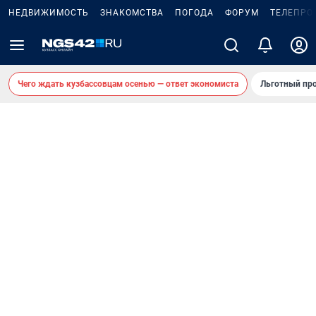
НЕДВИЖИМОСТЬ
ЗНАКОМСТВА
ПОГОДА
ФОРУМ
ТЕЛЕПРО
Чего ждать кузбассовцам осенью — ответ экономиста
Льготный про