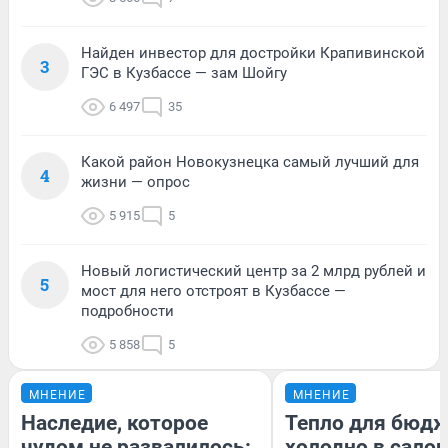
Найден инвестор для достройки Крапивинской
3
ГЭС в Кузбассе — зам Шойгу
6 497
35
Какой район Новокузнецка самый лучший для
4
жизни — опрос
5 915
5
Новый логистический центр за 2 млрд рублей и
5
мост для него отстроят в Кузбассе —
подробности
5 858
5
МНЕНИЕ
МНЕНИЕ
Наследие, которое
Тепло для бюдж
чудом не развалилось:
холодно в сало