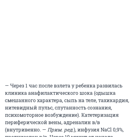
— Через 1 час после взлета у ребенка развилась
клиника анафилактического шока (одышка
смешанного характера, сыпь на теле, тахикардия,
нитевидный пульс, спутанность сознания,
психомоторное возбуждение). Катетеризация
периферической вены, адреналин в/в
(внутривенно. —
Прим. ред.
), инфузия NaCl 0,9%,
преднизолон в/в. Через 10 минут от начала