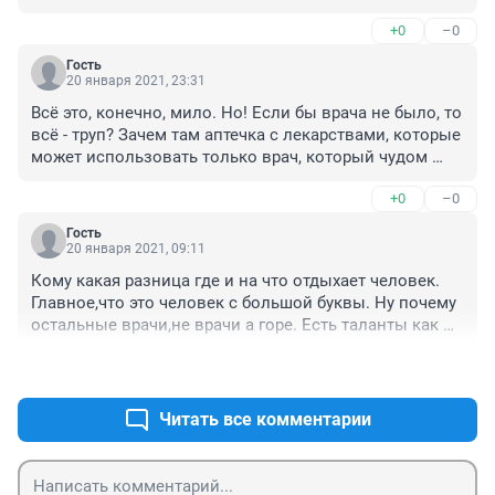
+0
–0
Гость
20 января 2021, 23:31
Всё это, конечно, мило. Но! Если бы врача не было, то 
всё - труп? Зачем там аптечка с лекарствами, которые 
может использовать только врач, который чудом 
должен оказаться на рейсе? Почему не 
+0
–0
бортпроводники должны быть обучены оказывать 
помощь в неотложных ситуациях?
Гость
20 января 2021, 09:11
Кому какая разница где и на что отдыхает человек. 
Главное,что это человек с большой буквы. Ну почему 
остальные врачи,не врачи а горе. Есть таланты как 
эти,но их единицы
+1
–0
Читать все комментарии