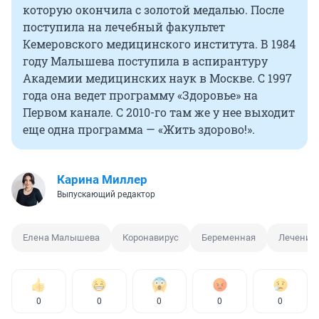
которую окончила с золотой медалью. После
поступила на лечебный факультет
Кемеровского медицинского института. В 1984
году Малышева поступила в аспирантуру
Академии медицинских наук в Москве. С 1997
года она ведет программу «Здоровье» на
Первом канале. С 2010-го там же у нее выходит
еще одна программа — «Жить здорово!».
Карина Миллер
Выпускающий редактор
Елена Малышева
Коронавирус
Беременная
Лечение 
0
0
0
0
0