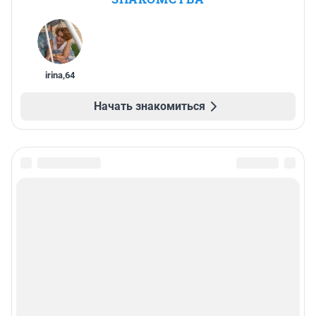
irina
,
64
Начать знакомиться