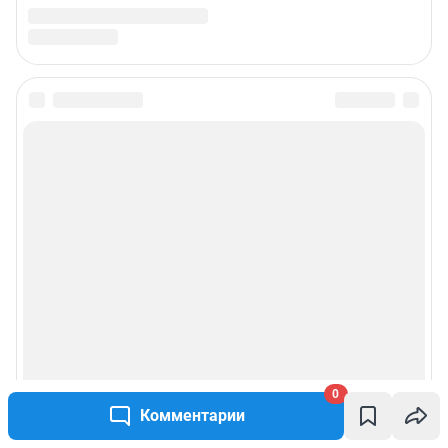
Жапарова Жанна, менеджер по работе с федеральными клиентами
zhanna.zhaparova@shkulev.ru
, моб. + 7 982 640 34 32
Ревина Мария, директор по работе с федеральными клиентами
mariya.revina@shkulev.ru
, моб. +7 910 402 4056
Редакция сайта не несет ответственности за достоверность
информации, содержащейся в рекламных объявлениях.
Информация об ограничениях
Политика использования cookies
Рекомендательные системы
Политика конфиденциальности и обработки персональных данных и
правила использования сайта
© ООО «Сеть городских порталов»
© ООО «Интернет Технологии»
0
Комментарии