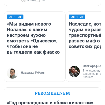
МНЕНИЕ
МНЕНИЕ
«Мы видим нового
Наследие, кото
Нолана»: с каким
чудом не разва
настроем нужно
транспортный 
смотреть «Одиссею»,
разнес миф о 
чтобы она не
советских доро
выглядела как фиаско
Олег Арефьев
Блогер, предпри
Надежда Губарь
владелец в тра
бизнесе
РЕКОМЕНДУЕМ
«Год преследовал и облил кислотой».