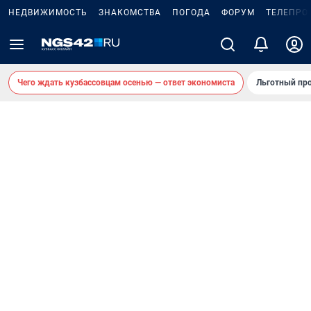
НЕДВИЖИМОСТЬ
ЗНАКОМСТВА
ПОГОДА
ФОРУМ
ТЕЛЕПРО
Чего ждать кузбассовцам осенью — ответ экономиста
Льготный про