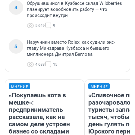
Обрушившийся в Кузбассе склад Wildberries
4
планирует возобновить работу — что
происходит внутри
5 649
9
Наручники вместо Rolex: как судили экс-
5
главу Минздрава Кузбасса и бывшего
миллионера Дмитрия Беглова
4 688
15
МНЕНИЕ
МНЕНИЕ
«Покупаешь кота в
«Сливочное пи
мешке»:
разочаровало»
предприниматель
туристы запла
рассказала, как на
тысяч, чтобы 
самом деле устроен
день гулять по
бизнес со складами
Юрского перио