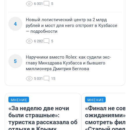
6 301
5
Новый логистический центр за 2 млрд
4
рублей и мост для него отстроят в Кузбассе
— подробности
6 282
5
Наручники вместо Rolex: как судили экс-
5
главу Минздрава Кузбасса и бывшего
миллионера Дмитрия Беглова
5 031
15
МНЕНИЕ
МНЕНИЕ
«За неделю две ночи
«Финал не совп
были страшные»:
ожиданиями»: 
туристка рассказала об
смотреть фил
отдыхе в Крыму
«Старый орел» 