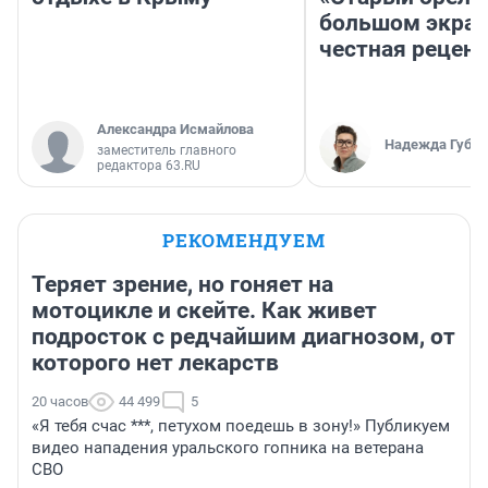
большом экран
честная рецен
Александра Исмайлова
Надежда Губар
заместитель главного
редактора 63.RU
РЕКОМЕНДУЕМ
Теряет зрение, но гоняет на
мотоцикле и скейте. Как живет
подросток с редчайшим диагнозом, от
которого нет лекарств
20 часов
44 499
5
«Я тебя счас ***, петухом поедешь в зону!» Публикуем
видео нападения уральского гопника на ветерана
СВО