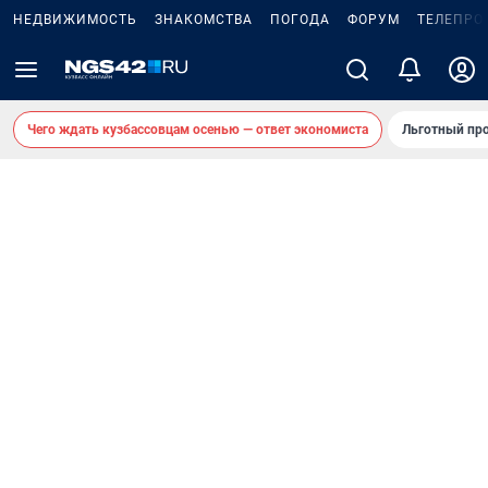
НЕДВИЖИМОСТЬ
ЗНАКОМСТВА
ПОГОДА
ФОРУМ
ТЕЛЕПРО
Чего ждать кузбассовцам осенью — ответ экономиста
Льготный про