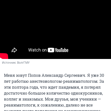
Источник: 
ВолгГМУ
Меня зовут Попов Александр Сергеевич. Я уже 30
лет работаю анестезиологом-реаниматологом. За
эти полтора года, что идет пандемия, я потерял
достаточно большое количество однокурсников,
коллег и знакомых. Мои друзья, мои ученики —
реаниматологи, к сожалению, далеко не все
выжили после попадания на реанимационную