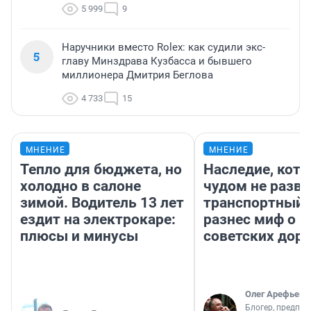
5 999
9
Наручники вместо Rolex: как судили экс-
5
главу Минздрава Кузбасса и бывшего
миллионера Дмитрия Беглова
4 733
15
МНЕНИЕ
МНЕНИЕ
Тепло для бюджета, но
Наследие, кото
холодно в салоне
чудом не разва
зимой. Водитель 13 лет
транспортный 
ездит на электрокаре:
разнес миф о 
плюсы и минусы
советских доро
Олег Арефьев
Блогер, предпри