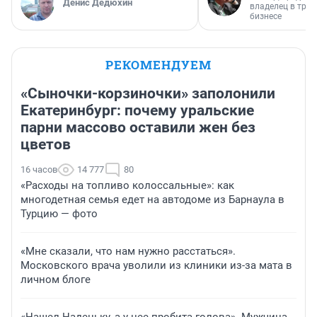
Денис Дедюхин
владелец в тра
бизнесе
РЕКОМЕНДУЕМ
«Сыночки-корзиночки» заполонили
Екатеринбург: почему уральские
парни массово оставили жен без
цветов
16 часов
14 777
80
«Расходы на топливо колоссальные»: как
многодетная семья едет на автодоме из Барнаула в
Турцию — фото
«Мне сказали, что нам нужно расстаться».
Московского врача уволили из клиники из-за мата в
личном блоге
«Нашел Наденьку, а у нее пробита голова». Мужчина