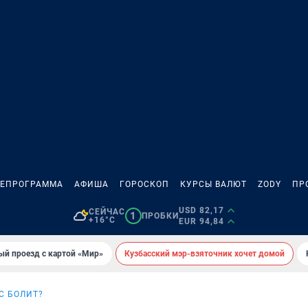
ЛЕПРОГРАММА
АФИША
ГОРОСКОП
КУРСЫ ВАЛЮТ
ZODY
ПР
USD 82,17
СЕЙЧАС
1
ПРОБКИ
+16°C
EUR 94,84
ый проезд с картой «Мир»
Кузбасский мэр-взяточник хочет домой
АС БОЛИТ?