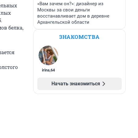
«Вам зачем он?»: дизайнер из
тельных
Москвы за свои деньги
илых
восстанавливает дом в деревне
.
Архангельской области
ов белка,
ЗНАКОМСТВА
шается
олстого
irina
,
64
Начать знакомиться