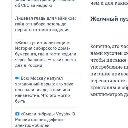
чем и для каких
об СВО за неделю
Желчный пу
Лицевая гладь для чайников:
гайд от набора петель до
первого готового изделия
«Жила тут интеллигенция».
Конечно, это ч
История сибирского дома-
нами кусочек с
бумеранга, где в гости ходили
чтобы питание 
через балконы, — таких всего
два в России
употребление п
питание привод
Всю Москву напугал
переваривания 
загадочный взрыв: его звук
кристаллы и об
слышали везде, а причина
миллиметров до
неизвестна. Что это могло
быть
«Смели гибриды Voyah». В
России возник дефицит
электромобилей