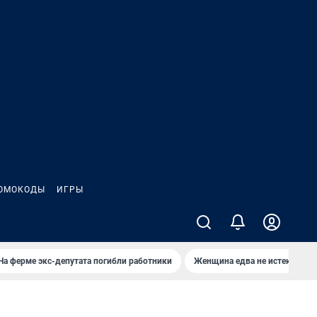
ОМОКОДЫ
ИГРЫ
На ферме экс-депутата погибли работники
Женщина едва не истекла кро