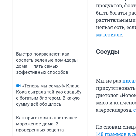
продуктов, фас
быть богаты ра
растительными 
нельзя есть, е
материале
.
Сосуды
Быстро покраснеют: как
соспеть зеленые помидоры
дома — пять самых
эффективных способов
Мы не раз
писал
«Теперь мы семья!» Клава
присутствовать 
Кока сыграла тайную свадьбу
диетолог «Ново
с богатым блогером. В какую
мясо и копчено
сумму всё обошлось
атеросклероза,
Как приготовить настоящее
мороженое дома: 3
По словам спец
проверенных рецепта
148 граммов в д