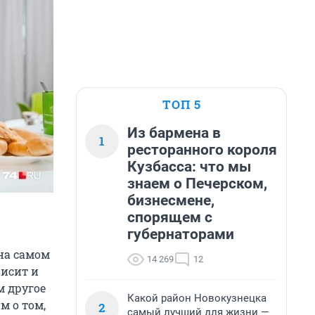
ТОП 5
Из бармена в
1
ресторанного короля
Кузбасса: что мы
знаем о Печерском,
бизнесмене,
спорящем с
губернаторами
 на самом
14 269
12
висит и
м другое
Какой район Новокузнецка
м о том,
2
самый лучший для жизни —