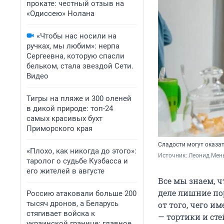
прокате: честный отзыв на
«Одиссею» Нолана
«Чтобы нас носили на
ручках, мы любим»: нерпа
Сергеевна, которую спасли
бельком, стала звездой Сети.
Видео
Тигры на пляже и 300 оленей
в дикой природе: топ-24
самых красивых бухт
Приморского края
Сладости могут оказа
«Плохо, как никогда до этого»:
Источник: 
Леонид Мен
таролог о судьбе Кузбасса и
его жителей в августе
Все мы знаем, ч
деле лишние по
Россию атаковали больше 200
тысяч дронов, а Беларусь
от того, чего и
стягивает войска к
— тортики и сте
украинской границе: главное