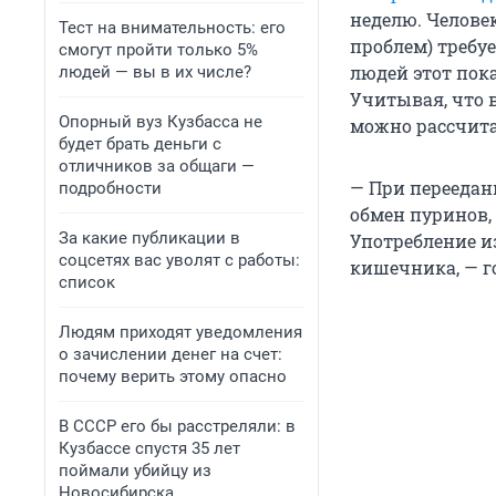
неделю. Человек
Тест на внимательность: его
проблем) требу
смогут пройти только 5%
людей этот пока
людей — вы в их числе?
Учитывая, что 
Опорный вуз Кузбасса не
можно рассчита
будет брать деньги с
отличников за общаги —
— При переедан
подробности
обмен пуринов,
За какие публикации в
Употребление и
соцсетях вас уволят с работы:
кишечника, — г
список
Людям приходят уведомления
о зачислении денег на счет:
почему верить этому опасно
В СССР его бы расстреляли: в
Кузбассе спустя 35 лет
поймали убийцу из
Новосибирска