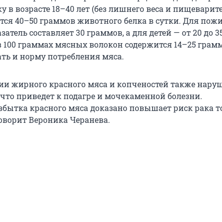
у в возрасте 18–40 лет (без лишнего веса и пищевари
ется 40–50 граммов животного белка в сутки. Для пож
затель составляет 30 граммов, а для детей — от 20 до 35
в 100 граммах мясных волокон содержится 14–25 грамм
ть и норму потребления мяса.
ии жирного красного мяса и копченостей также нару
 что приведет к подагре и мочекаменной болезни.
збытка красного мяса доказано повышает риск рака т
оворит Вероника Черанева.