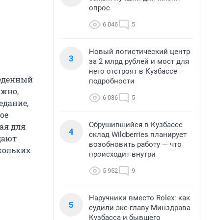
опрос
6 046
5
Новый логистический центр
3
за 2 млрд рублей и мост для
него отстроят в Кузбассе —
ъеденный
подробности
ажно,
6 036
5
едание,
ое
Обрушившийся в Кузбассе
ая для
4
склад Wildberries планирует
дают
возобновить работу — что
кольких
происходит внутри
5 952
9
Наручники вместо Rolex: как
5
судили экс-главу Минздрава
Кузбасса и бывшего