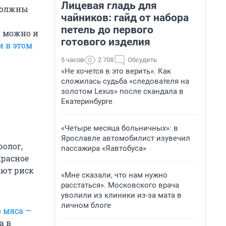
Лицевая гладь для
 должны
чайников: гайд от набора
петель до первого
о можно и
готового изделия
 в этом
5 часов
2 708
Обсудить
«Не хочется в это верить». Как
сложилась судьба «следователя на
золотом Lexus» после скандала в
Екатеринбурге
«Четыре месяца больничных»: в
Ярославле автомобилист изувечил
ролог,
пассажира «Яавтобуса»
красное
ают риск
«Мне сказали, что нам нужно
расстаться». Московского врача
уволили из клиники из-за мата в
личном блоге
 мяса —
а в