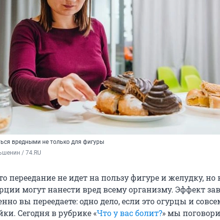
ться вредными не только для фигуры
ьшенин / 74.RU
то переедание не идет на пользу фигуре и желудку, но
рции могут нанести вред всему организму. Эффект за
менно вы переедаете: одно дело, если это огурцы и совсе
йки. Сегодня в рубрике «
Что у вас болит?
» мы поговори