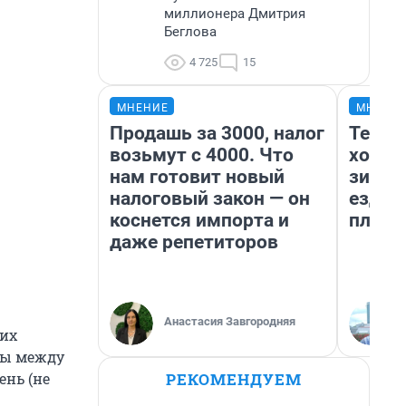
миллионера Дмитрия
Беглова
4 725
15
МНЕНИЕ
МНЕНИ
Продашь за 3000, налог
Тепло
возьмут с 4000. Что
холод
нам готовит новый
зимой
налоговый закон — он
ездит
коснется импорта и
плюсы
даже репетиторов
Анастасия Завгородняя
их
вы между
РЕКОМЕНДУЕМ
ень (не