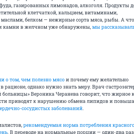
тфуда, газированных лимонадов, алкоголя. Продукты
стительной клетчаткой, кальцием, витаминами,
маслами, белком — нежирные сорта мяса, рыбы. А чт
сли камни в желчном уже обнаружены,
мы рассказывали
и о том, чем полезно мясо
и почему ему желательно
в рационе, однако нужно знать меру. Врач-гастроэнте
й больницы» Вероника Черанева говорит, что жирное 
сти приводят к нарушению обмена липидов и повыш
сердечно-сосудистых заболеваний
.
иалистов,
рекомендуемая норма потребления красного
ень
. В переводе на нормальные порции — один-два раз