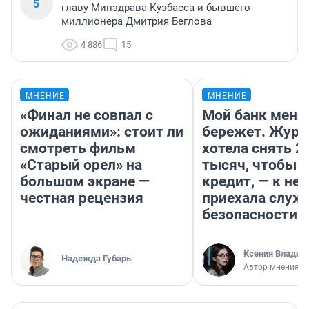
5
главу Минздрава Кузбасса и бывшего
миллионера Дмитрия Беглова
4 886
15
МНЕНИЕ
МНЕНИЕ
«Финал не совпал с
Мой банк меня
ожиданиями»: стоит ли
бережет. Журн
смотреть фильм
хотела снять 2
«Старый орел» на
тысяч, чтобы п
большом экране —
кредит, — к не
честная рецензия
приехала служ
безопасности
Ксения Владим
Надежда Губарь
Автор мнения