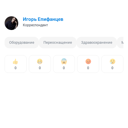
Игорь Епифанцев
Корреспондент
Оборудование
Переоснащение
Здравоохранение
Ми
0
0
0
0
0