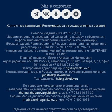
Мы в соцсетях
Контактные данные для Роскомнадзора и государственных органов
Сетевое издание «NGS42.RU» (18+)
Зарегистрировано Федеральной службой по надзору в сфере связи,
информационных технологий и массовых коммуникаций
(Роскомнадзор). Регистрационный номер и дата принятия решения о
регистрации - ЭЛ № ФС 77-78817 от 07.08.2020 г.
Учредитель: Общество с ограниченной ответственностью "ИНТЕРНЕТ
ТЕХНОЛОГИИ"
Главный редактор: Левчук Александр Николаевич
Адрес редакции: 650000, Россия, Кемерово, ул. 50 лет Октября, д. 11, офис
201, телефон +7 (3842) 23-22-60
Электронный адрес редакции:
ngs42@shkulev.ru
Контактные данные для Роскомнадзора и государственных органов:
juristnsk@shkulev.ru
Техподдержка:
help@shkulev.ru
По вопросам коммерческого сотрудничества:
Жапарова Жанна, менеджер по работе с федеральными клиентами
zhanna.zhaparova@shkulev.ru
, моб. + 7 982 640 34 32
Ревина Мария, директор по работе с федеральными клиентами
mariya.revina@shkulev.ru
, моб. +7 910 402 4056
Редакция сайта не несет ответственности за достоверность