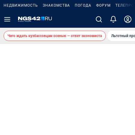
НЕДВИЖИМОСТЬ
ЗНАКОМСТВА
ПОГОДА
ФОРУМ
ТЕЛЕПРО
Чего ждать кузбассовцам осенью — ответ экономиста
Льготный про